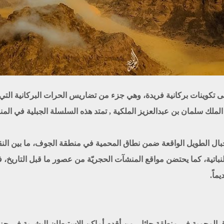
تكوينات بركانية فريدة، وهي جزء من تضاريس الحرات البركانية التي
ملك سلمان بن عبدالعزيز الملكية , تمتد هذه السلسلة الجبلية في المن
جبال الطويل الواقعة ضمن نطاق المحمية في منطقة الجوف، ما بين النقو
نباتية، كما يحتضن مواقع المنشآت الحجريّة من عصور ما قبل التاريخ، فض
ماً.
 المحمية في منطقة حائل، من أقدم أماكن الاستيطان البشرية في جزير