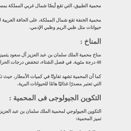
محمية الطبيق
، التي تقع أيضًا شمال غربي المملكة بمساحة 12105 كلم²، تتميز بجبالها الوعرة وأوديتها وصخورها الرسوبية. رغم فقر غطائها النباتي، تشتهر بو
محمية الخنفة
حيوانات مثل ظبي الريم وظبي الإدمي.
المناخ :
مناخ محمية الملك سلمان بن عبد العزيز آل سعود يتمي
40 درجة مئوية. في فصل الشتاء، تنخفض درجات الحرارة بشكل ملحوظ، وقد تصل إلى درجات قريبة من التجمد في بعض الليالي، خاصة في المناطق المرتفعة مثل
كما أن المحمية تشهد تفاوتًا في كميات الأمطار، حيث ت
التي تعتبر مصدرًا غذائيًا هامًا للحيوانات البرية.
التكوين الجيولوجى فى المحمية :
التكوين الجيولوجي لمحمية الملك سلمان بن عبد العزيز
تميز المحمية: