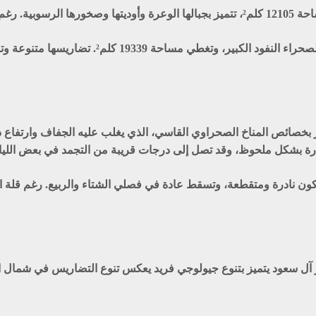
جود حيوان الوعل.
تقع شمال المملكة، على الحافة الغربية لصحراء ا
ز بخصائص المناخ الصحراوي القاسي، الذي يغلب عليه الجفاف وارتفاع د
كون نادرة ومتقطعة، وتسقط عادة في فصلي الشتاء والربيع. رغم قلة الأم
 آل سعود يتميز بتنوع جيولوجي فريد يعكس تنوع التضاريس في شمال المم