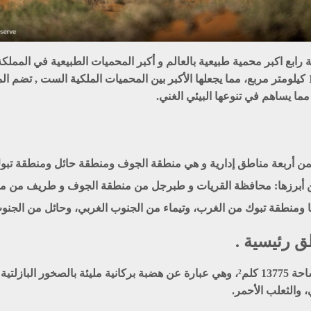
رابع اكبر محمية طبيعية بالعالم و أكبر المحميات الطبيعية في المملكة
السعودية , تغطي المحمية مساحة شاسعة تبلغ 130,700 كيلومتر مربع، مما يجعلها الأكبر بين المحميا
مما يساهم في تنوعها البيئي الغني.
من أربعة مناطق إدارية و هي منطقة الجوف ومنطقة حائل ومنطقة تبوك
أبرزها: محافظة القريات و طبرجل من منطقة الجوف و طريف من منط
ومنطقة تبوك من الغرب، وتيماء من الجنوب الغربي، وحائل من الجنوب 
 رئيسية .
تقع شمال غربي المملكة وتغطي مساحة 13775 كلم²، وهي عبارة عن هضبة بركانية مليئة
 والثعلب الأحمر.