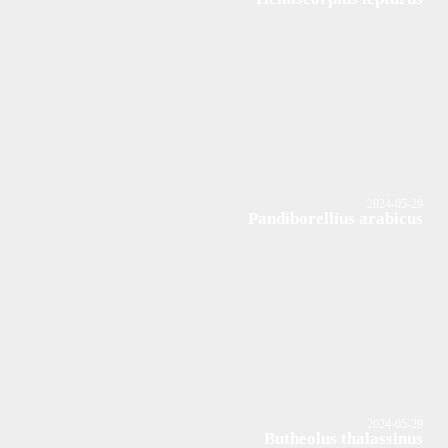
2024-05-29
Pandiborellius arabicus
2024-05-29
Butheolus thalassinus