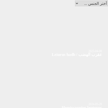
2025-04-08
عقرب الهضب / Leiurus hadb
2024-05-29
Hemiscorpius lepturus