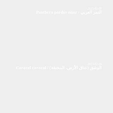
2023-02-09
النمر العربي / Panthera pardus nimr
2023-02-09
الوشق (عناق الأرض، المخنقة) / Caracal caracal