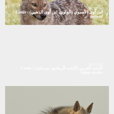
2023-02-09
ابن آوى الآسيوي (الواوي، ابن آوى الذهبي) / Canis
aureus
2023-02-09
الذئب العربي (الذئب الرمادي، سرحان) / Canis
lupus arabs