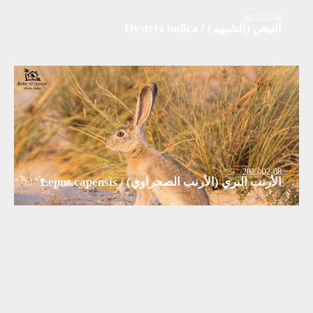
2023-02-08
النيص (الشيهم) / Hystrix indica
2023-02-08
الأرنب البري (الأرنب الصحراوي) / Lepus capensis