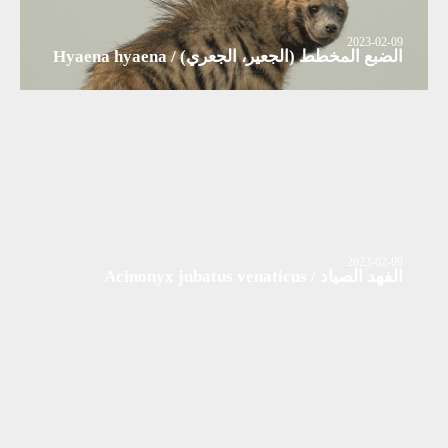
2023-02-09
الضبع المخطط (الجعير، الجعري) / Hyaena hyaena
2023-02-09
الفهد الصياد / Acinonyx jubatus venaticus