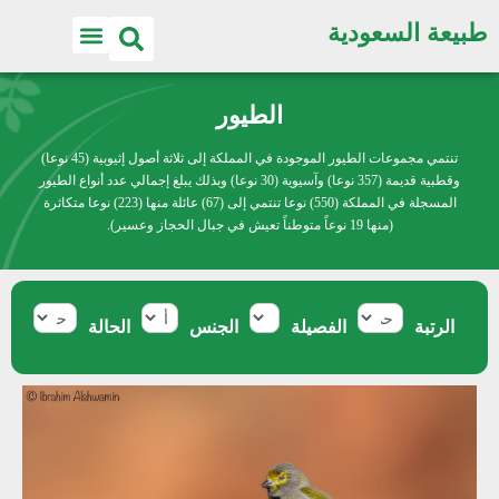
طبيعة السعودية
الطيور
تنتمي مجموعات الطيور الموجودة في المملكة إلى ثلاثة أصول إثيوبية (45 نوعا)
وقطبية قديمة (357 نوعا) وآسيوية (30 نوعا) وبذلك يبلغ إجمالي عدد أنواع الطيور
المسجلة في المملكة (550) نوعا تنتمي إلى (67) عائلة منها (223) نوعا متكاثرة
(منها 19 نوعاً متوطناً تعيش في جبال الحجاز وعسير).
الرتبة
الفصيلة
الجنس
الحالة