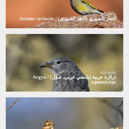
2025-04-26
النعار السوري (النغر السوري) / Serinus syriacus
2024-06-01
ثرثارة عربية (بلنصي عربي، شول) / Argya
squamiceps