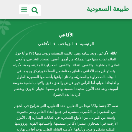
طبيعة السعودية
الأفاعي
الرئيسية
الزواحف
الأفاعي
عائلة الأفاعي
:
وتعد سامة وهي عالمية المعيشة ويوجد منها ٢٢٤ نوعًا حول
العالم ثمانية منها في المملكة من أهمها: أفعى السجاد الشرقي، وأفعى
الطفي المنشارية، والأفعى النفاثة، والأفعى الصحراوية المقرنة، وحية الأهرام.
وتستوطن هذه الأفاعي مناطق مختلفة من المملكة ويتركز وجودها في
البيئات الصحراوية والصخريّة، وتمتاز أنواعها بأجسامها القصيرة الطول
والغليظة القوام، أما الرأس فهو عريض والعنق دقيق والأنياب أمامية مقوسة
أنبوبية، وتعد هذه الأنواع شديدة السمية يهاجم سمها الجهاز الدوري ويحطم
كريات الدم الحمراء.
تضم 37 جنسا و383 نوعا من الثعابين. هذه الثعابين، التي تتراوح في الحجم
من الصغيرة إلى الكبيرة، منتشرة في جميع أنحاء العالم وعبر مجموعة
واسعة من الموائل، من الأنواع الشجرية في الغابات المدارية إلى الأنواع
الأرضية في الصحاري. تتميز الأفاعي بسميتها. وأجسامها القوية. ورؤوسها
المثلثة بشكل واضح، وبأنيابها الأمامية القابلة للطي. توجد أفاعي نهارية