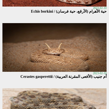
2023-02-10
حية الأهرام (الأرقع، حية فرسان) / Echis borkini
2023-02-10
أم جنيب (الأفعى المقرنة العربية) / Cerastes gasperettii