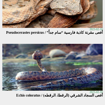
2023-02-10
أفعى مقرنة كاذبة فارسية “سام جداً” / Pseudocerastes persicus
2023-02-10
أفعى السجاد الشرقي (الرقطا، الرقطه) / Echis coloratus