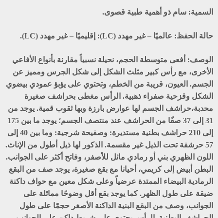
السمية:
سام ذو أهمية طبية قصوى.
حالة الحفظ:
عالميًا – غير مهدد (LC): إقليميًا – غير مهدد (LC).
الوصف:
أفعى متوسطة الحجم، نحيلة نسبياً مقارنة بأنواع الأفاعي
الأخرى، مع رأس كبير مثلث الشكل إلى شكل الجرس ومميز عن
الجسم. العيون، قريبة من الخطم، وتحتوي على يؤبؤ عمودي بيضوي
الشكل وقزحية صفراء ذهبية. الرأس مغطى بحراشف صغيرة
محدبة،حراشف الجسم لها عوارض بارزة وبها ثقوب قمية. يوجد من
31 إلى 37 صفًا من الحراشف عند منتصف الجسم؛ يوجد ما بين 175
إلى 210 حراشف بطنية مستديرة: وصفيحة شرجية: وما بين 40 إلى
57 حرشفة تحت الذيل غير مقسمة. الذكور لها ذيل أطول من الإناث.
اللون الظهري بني أو رمادي مائل للأصفر، وفاتح أكثر على الجوانب.
البطن أبيض إلى كريمي، أحيانا مع بقع صغيرة، يوجد صف من البقع
الرمادية البيضاء الممتدة عرضياً وعلى شكل معين مع حواف داكنة
ضيقة على طول الظهر. كما يوجد بقع أقل وضوحًا ممائلة على
الجوانب، وصف من البقع البنية الداكنة الأصغر حجمًا على طول
الحراشف البطنية. الرأس يحتوي على شريط داكن على الجوانب،