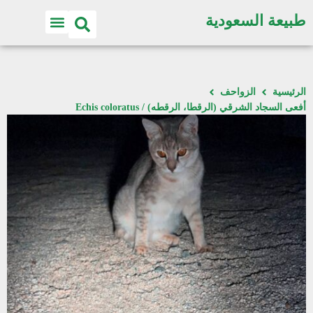
طبيعة السعودية
الرئيسية
الزواحف
أفعى السجاد الشرقي (الرقطا، الرقطه) / Echis coloratus