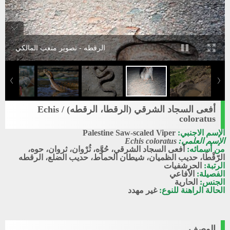
الرقطه - تصوير متعب المالكي
أفعى السجاد الشرقي (الرقطا، الرقطه) / Echis
coloratus
الإسم الاجنبي:
Palestine Saw-scaled Viper
الإسم العلمي:
Echis coloratus
من أسمائه:
أفعى السجاد الشرقي، حُوَّه، ثُرْوان، ثروان، حوه،
الرّقْطَا، حديب الظميان، شيطان الحماط، حديب الضلع، الرقطه
الرتبة:
الحرشفيات
الفصيلة:
الأفاعي
الجنس:
الحارية
الحالة الراهنة للنوع:
غير مهدد
الوصف