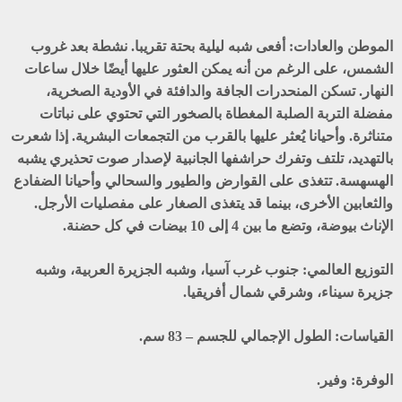
الموطن والعادات:
أفعى شبه ليلية بحتة تقريبا. نشطة بعد غروب
الشمس، على الرغم من أنه يمكن العثور عليها أيضًا خلال ساعات
النهار. تسكن المنحدرات الجافة والدافئة في الأودية الصخرية،
مفضلة التربة الصلبة المغطاة بالصخور التي تحتوي على نباتات
متناثرة. وأحيانا يُعثر عليها بالقرب من التجمعات البشرية. إذا شعرت
بالتهديد، تلتف وتفرك حراشفها الجانبية لإصدار صوت تحذيري يشبه
الهسهسة. تتغذى على القوارض والطيور والسحالي وأحيانا الضفادع
والثعابين الأخرى، بينما قد يتغذى الصغار على مفصليات الأرجل.
الإناث بيوضة، وتضع ما بين 4 إلى 10 بيضات في كل حضنة.
التوزيع العالمي:
جنوب غرب آسيا، وشبه الجزيرة العربية، وشبه
جزيرة سيناء، وشرقي شمال أفريقيا.
القياسات:
الطول الإجمالي للجسم – 83 سم.
الوفرة:
وفير.