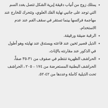
يمتلك زوج من أنياب دقيقة إبرية الشكل تتصل بغدد السم
التي توجد على جانبي نهاية الفك العلوي، وتتحرك للخارج عند
مهاجمة فرائسها بينما تستقر في سقف الفم عند عدم
الاستخدام.
الرقبة ضيقة ورقيقة.
الذيل قصير ثخين عند قاعته ويستدق عند نهايته وهو أطول
في الذكور عند مقارنته بالإناث.
الحراشف الظهرية تنتظم في صفوف من ٣١-٣٥ صفاً،
الحراشف البطنية المستعرضة من ١٧٤ – ۲۰٥ ، الحراشف
تحت الذيلية كاملة وعددها من ٤٢-٥٢.