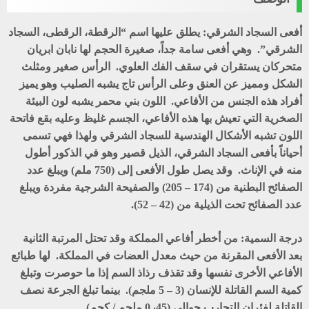
أفعى السجاد الشرقي: يطلق عليها اسم “الرقطة، الرقطى، السجاد
الشرقي”. وهي أفعى سامة جداً، صغيرة الحجم لها نابان ابريان
متحركان يستقران في سقف الفك العلوي. الرأس صغير ومثلث
الشكل ومميز عن العنق وعلى الرأس تاج يشبه الصليب وهو يميز
أفراد هذه الجنس من الأفاعي. اللون بني محمر يشبه لون البيئة
الصخرية التي تعيش بها هذه الأفاعي، الجسم غليظ وعليه بقع فاتحة
اللون تشبه الأشكال الهندسية للسجاد الشرقي ولهذا فهي تسمى
أحياناً بأفعى السجاد الشرقي، الذيل قصير وهو في الذكور أطول
منه في الإناث. وقد يصل طول الأفعى إلى (750 ملم) ويبلغ عدد
الصفائح البطنية من (174 – 205) والصفيحة الشرجية مفردة ويبلغ
عدد الصفائح تحت الذيلية من (42 – 52).
درجة السمية: من أخطر أفاعي المملكة وقد تحتل المرتبة الثانية
بعد الأفعى المقرنة من حيث معدل العضات في المملكة. لها طبائع
الأفاعي الأخرى نفسها وقد تقذف رذاذ السم إذا ما حوصرت وتبلغ
كمية السم القاتلة للإنسان (3 – 5 ملجم). بينما تبلغ الجرعة نصف
القاتلة لفئران التجارب حوالي (45ر0 ملجم / كجم).