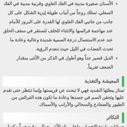
الأسنان صغيرة مدببة في الفك العلوي وقرنية مدببة في الفك
السفلي. تمتلك زوجاً من أنياب طويلة إبرية الشكل على كل
جانب من جانبي الفك العلوي لها القدرة على البروز للأمام
عند مهاجمة فرائسها والانثناء للخلف لتستقر في سقف الحلق
عند عدم الاستعمال درجة السمية شديدة وعالية وعادة ما
تحدث العضات في الليل حيث تنعدم الرؤية.
الذيل قصير جداً وهو أطول في الذكر من الأنثى بمقدار
الضعف تقريباً.
المعيشة والتغذية
تمتاز ببطئها الشديد فهي لا تبحث عن فريستها وإنما تنتظر حتى تقدم
عليها وتحقن السم في جسدها وعادة ما تكون هذه الفرائس من
الطيور والضفادع والسحالي والأرانب والأسماك.
التكائر
حيوانات ولودة الإخصاب داخلي، تلد الأنثى حوالي ۸۰ صغيراً مكتملي