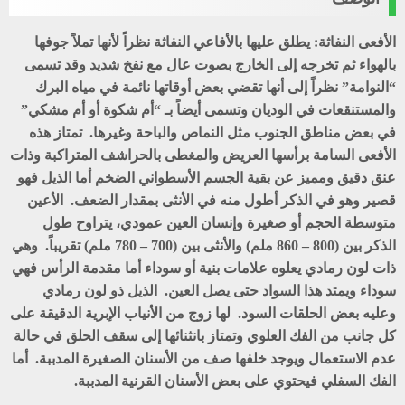
الأفعى النفاثة: يطلق عليها بالأفاعي النفاثة نظراً لأنها تملاً جوفها
بالهواء ثم تخرجه إلى الخارج بصوت عال مع نفخ شديد وقد تسمى
“النوامة” نظراً إلى أنها تقضي بعض أوقاتها نائمة في مياه البرك
والمستنقعات في الوديان وتسمى أيضاً بـ “أم شكوة أو أم مشكي”
في بعض مناطق الجنوب مثل النماص والباحة وغيرها. تمتاز هذه
الأفعى السامة برأسها العريض والمغطى بالحراشف المتراكبة وذات
عنق دقيق ومميز عن بقية الجسم الأسطواني الضخم أما الذيل فهو
قصير وهو في الذكر أطول منه في الأنثى بمقدار الضعف. الأعين
متوسطة الحجم أو صغيرة وإنسان العين عمودي، يتراوح طول
الذكر بين (800 – 860 ملم) والأنثى بين (700 – 780 ملم) تقريباً. وهي
ذات لون رمادي يعلوه علامات بنية أو سوداء أما مقدمة الرأس فهي
سوداء ويمتد هذا السواد حتى يصل العين. الذيل ذو لون رمادي
وعليه بعض الحلقات السود. لها زوج من الأنياب الإبرية الدقيقة على
كل جانب من الفك العلوي وتمتاز بانثنائها إلى سقف الحلق في حالة
عدم الاستعمال ويوجد خلفها صف من الأسنان الصغيرة المدببة. أما
الفك السفلي فيحتوي على بعض الأسنان القرنية المدببة.