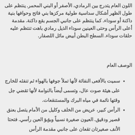
اللون العام يتدرج بين الرمادي، الأصفر أو البني المحمر. ينتظم على
طول الظهر أشكال سداسية طولية مركزها بني فاتح وحوافها بنية
داكنة أو سوداء. كما ينتظم على جانبي الجسم بقع داكنة. مقدمة
أعلى الرأس وحتى العينين سوداء الذيل رمادي باهت تنتظم عليه
حلقات سوداء. السطح البطن أبيض مائل اللصفار.
الوصف العام
سميت بالأفعى النفاثة لأنها تملأ جوفها بالهواء ثم تنفثه للخارج
على هيئة صوت عال، وتسمى أيضاً بالنوامة لأنها تقضي جل
وقتها نائمة في مياه البرك والمستنقعات.
الرأس كبير، عريض من الخلف وكليل من الأمام يتصل بعنق
قصير ودقيق. العيون صغيرة نسبياً وبؤبؤ العين رأسي. فتحتا
الأنف صغيرتان تقعان على جانبي مقدمة الرأس