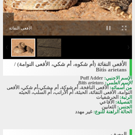
الأفعى النفاثة
الأفعى النفاثة (أم شكوه، أم شكي، الأفعى النوامة) /
Bitis arietans
الإسم الاجنبي:
Puff Adder
الإسم العلمي:
Bitis arietans
من أسمائه:
الأفعى النافخة، أم شوكة، أم مشكي،أم شكي، الأفعى
النوامة، الأفعى النفاثة، الحبثة، أم الأرانب، أم السلب، الحبثه
الرتبة:
الحرشفيات
الفصيلة:
الأفاعي
الجنس:
الثعابين
الحالة الراهنة للنوع:
غير مهدد
الوصف