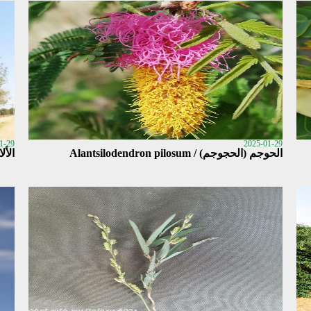
1-29
2025-01-29
الحوجم (الحجوجم) / Alantsilodendron pilosum
الألاء (