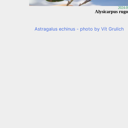
2024-0
Alysicarpus rugo
2024-0
Astragalus echi