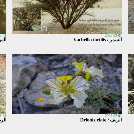
2-01
2025-02-01
السمر / Vachellia tortilis
الميل
1-31
2025-02-01
الرنف / Delonix elata
الرتم / am