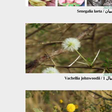
2025-0
 Senegalia laeta
2025-0
Vachellia johnwoo