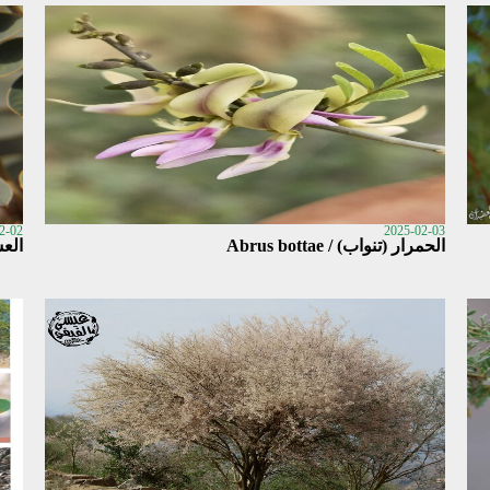
2-02
2025-02-03
الحمرار (تنواب) / Abrus bottae
العشرق /