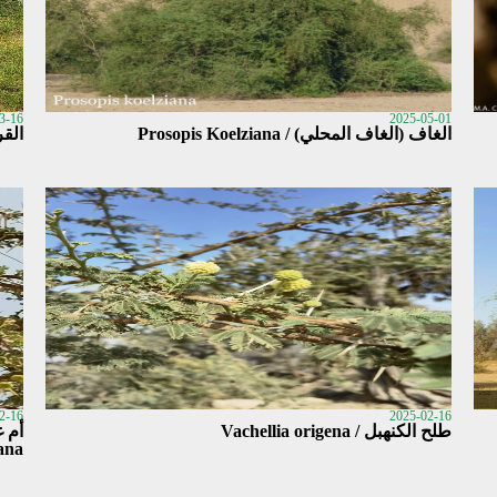
3-16
2025-05-01
الغاف (الغاف المحلي) / Prosopis Koelziana
القرظ 1 / ica
2-16
2025-02-16
طلح الكنهبل / Vachellia origena
ana