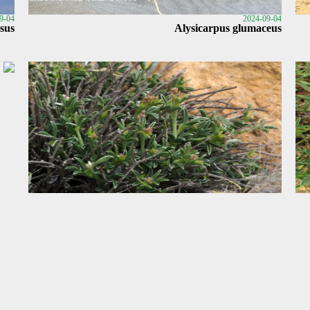
9-04
2024-09-04
sus
Alysicarpus glumaceus
9-04
2024-09-04
طقطاق نطشي / Argyrolobium crotalarioides
nus