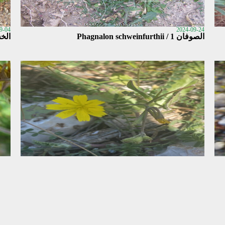
9-04
2024-09-24
الصوفان 1 / Phagnalon schweinfurthii
الخس ا
9-04
2024-09-04
num
Rhagadiolus stellatus
2024-09-04
المشع / Scorzonera yemensis