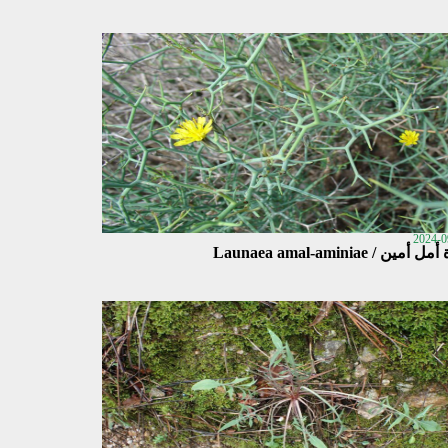
2024-0
أمين / Launaea amal-aminiae