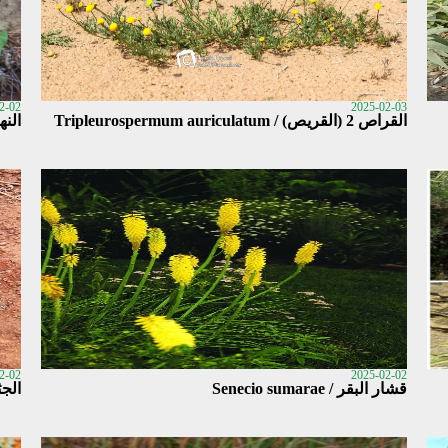
2-02
2025-02-03
القراص 2 (القريص) / Tripleurospermum auriculatum
النهب / la
2-02
2025-02-02
قشار البقر / Senecio sumarae
الجثجا