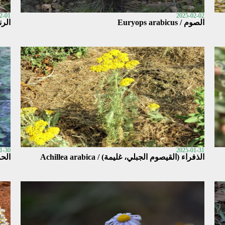
2-01
2025-02-02
الصوم / Euryops arabicus
الرند (ا
1-30
2025-01-31
الذفراء (القيصوم الجبلي، غليمة) / Achillea arabica
الحرمل 4 (البرنوف