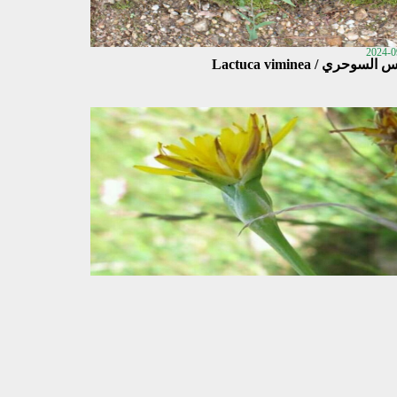
2024-0
لسوحري / Lactuca viminea
2024-0
Pseudopodospermum semica