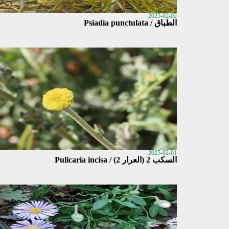
2025-02-02
الطباق / Psiadia punctulata
2025-02-01
السكب 2 (العرار 2) / Pulicaria incisa