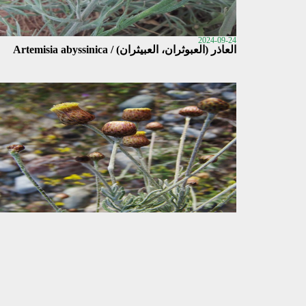
2024-09-24
العاذر (العبوثران، العبيثران) / Artemisia abyssinica
2024-09-04
الصوفان 3 / Phagnalon
stenolepis subsp. abdulazizianum
2024-09-04
الذعلوق / Ramaliella intricata