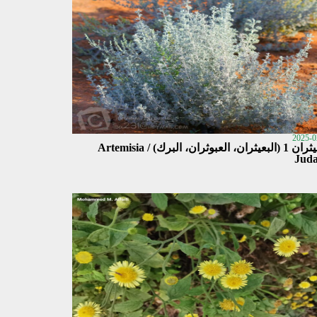
2025-0
العبيثران 1 (البعيثران، العبوثران، البرك) / Artemisia
Juda