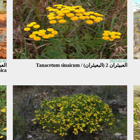
2-02
2025-02-02
العبيثران 2 (البعيثران) / Tanacetum sinaicum
ica