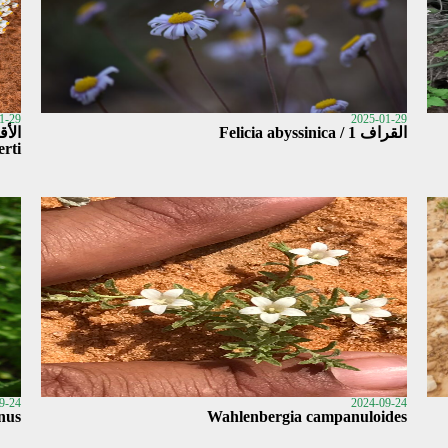
1-29
2025-01-29
القراف 1 / Felicia abyssinica
erti
9-24
2024-09-24
nus
Wahlenbergia campanuloides