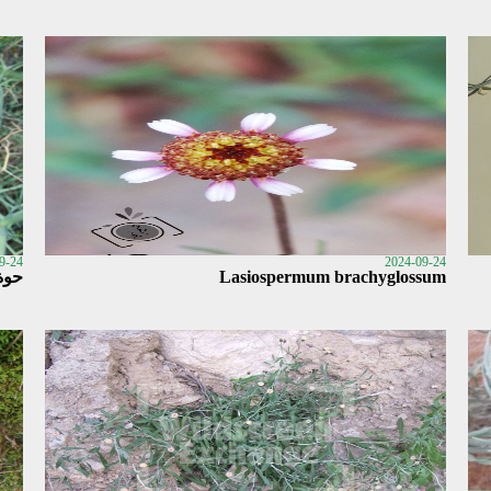
9-24
2024-09-24
Lasiospermum brachyglossum
حوة أمل 