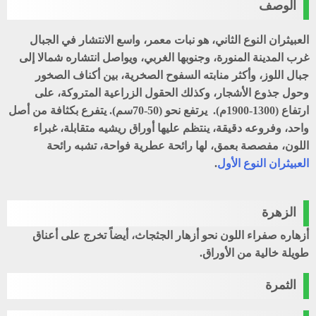
الوصف
العبيثران النوع الثاني، هو نبات معمر، واسع الانتشار في الجبال
غرب المدينة المنورة، وجنوبها الغربي، ويواصل انتشاره شمالا إلى
جبال اللوز، وأكثر منابته السفوح الصخرية، بين أكناف الصخور
وحول جذوع الأشجار، وكذلك الحقول الزراعية المتروكة، على
ارتفاع (1300-1900م). يرتفع نحو (50-70سم). يتفرع بكثافة من أصل
واحد، وفروعه دقيقة، ينتظم عليها أوراق ريشيه متقابلة، غبراء
اللون، مفصصة بعمق، لها رائحة عطرية فواحة، تشبه رائحة
العبيثران النوع الأول
.
الزهرة
أزهاره صفراء اللون نحو أزهار
الجثجاث
، أيضاً تخرج على أعناق
طويلة خالية من الأوراق.
الثمرة