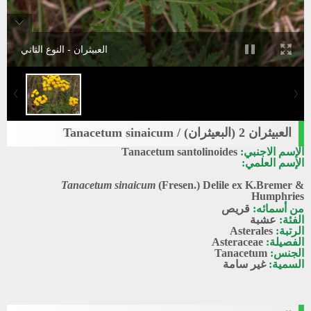
العبيثران - النوع الثاني
العبيثران 2 (البعيثران) / Tanacetum sinaicum
الإسم الاجنبي:
Tanacetum santolinoides
الإسم العلمي:
Tanacetum sinaicum
(Fresen.) Delile ex K.Bremer &
Humphries
من أسمائه:
قريص
الفئة:
عشبة
الرتبة:
Asterales
الفصيلة:
Asteraceae
الجنس:
Tanacetum
السمية:
غير سامة