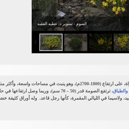
الصوم - تصوير د. عطيه الفقيه
الصوم شجيرة جميلة معمرة، منابتها شعاف جبال السراة، على ارتفاع (1800-2700م)
والطباق