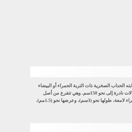
. وهو ينبت في مساحات واسعة، وأكثر منابته الحداب الصخرية ذات التربة الحمراء أو البيضاء
، ترتفع الصومة قدر (50 – 70 سم)، وربما وصل ارتفاعها في حالات نادرة إلى نحو 150سم. وهي تتفرع من أصل
خشبي واحد على هيئة شبه كروية، فتظهر للرائي من بعيد، ولاسيما في الليالي المقمرة، كأنها رجل قاعد. وله أوراق كثيفة خضراء لامعة، طولها نحو (3سم)، وعرضها نحو (1.5مم).