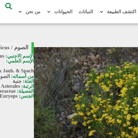
اكتشف الطبيعة
النباتات
الحيوانات
من نحن
الصوم / Euryops arabicus
الإسم الاجنبي:
us
الإسم العلمي:
x Jaub. & Spach
من أسمائه:
الصوم،
الفئة:
جنبة
الرتبة:
Asterales
الفصيلة:
eraceae
الجنس:
Euryops