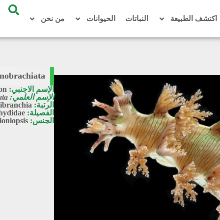
اكتشف الطبيعة
النباتات
الحيوانات
من نحن
anobrachiata
الإسم الاجنبي:
ton
الإسم العلمي:
ata
الرتبة:
ibranchia
الفصيلة:
hydidae
الجنس:
oniopsis