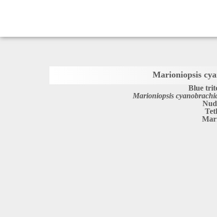
Marioniopsis cy
Blue tri
Marioniopsis cyanobrachi
Nud
Tet
Mari