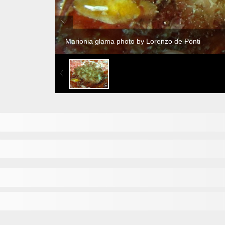
Marionia glama photo by Lorenzo de Ponti