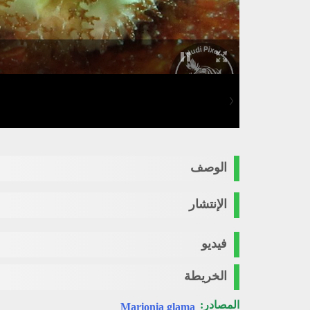
الوصف
الإنتشار
فيديو
الخريطة
المصادر:
Marionia glama