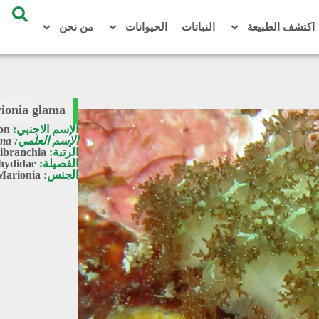
اكتشف الطبيعة
النباتات
الحيوانات
من نحن
ionia glama
الإسم الاجنبي:
on
الإسم العلمي:
ama
الرتبة:
ibranchia
الفصيلة:
hydidae
الجنس:
Marionia