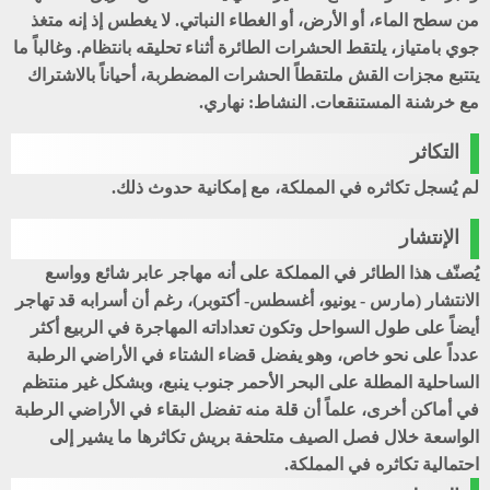
من سطح الماء، أو الأرض، أو الغطاء النباتي. لا يغطس إذ إنه متغذ
جوي بامتياز، يلتقط الحشرات الطائرة أثناء تحليقه بانتظام. وغالباً ما
يتتبع مجزات القش ملتقطاً الحشرات المضطربة، أحياناً بالاشتراك
مع خرشنة المستنقعات. النشاط: نهاري.
التكاثر
لم يُسجل تكاثره في المملكة، مع إمكانية حدوث ذلك.
الإنتشار
يُصنّف هذا الطائر في المملكة على أنه مهاجر عابر شائع وواسع
الانتشار (مارس - يونيو، أغسطس- أكتوبر)، رغم أن أسرابه قد تهاجر
أيضاً على طول السواحل وتكون تعداداته المهاجرة في الربيع أكثر
عدداً على نحو خاص، وهو يفضل قضاء الشتاء في الأراضي الرطبة
الساحلية المطلة على البحر الأحمر جنوب ينبع، وبشكل غير منتظم
في أماكن أخرى، علماً أن قلة منه تفضل البقاء في الأراضي الرطبة
الواسعة خلال فصل الصيف متلحفة بريش تكاثرها ما يشير إلى
احتمالية تكاثره في المملكة.