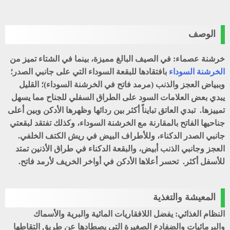
الوصف
خرشنة عصماء: في الصيف البالغ مميزة، بينما في الشتاء تميز من
الخرشنة السوداء
بافتقادها للبقعة السوداء التي على جانبي الصدر؛
وببياض العجز والذنب (مرمد فاتح في الخرشنة السوداء)؛ القليل
يبدي بعض العلامات السود على الطراق السفلي للجناح مما يسهل
تمييزها. تبدي العاتق تبايناً أكثر بين ردائها وظهرها الأدكن وبين أعلى
جناحيها الفاتح بالمقارنة مع الخرشنة السوداء، وكذلك تفتقد لبقعتي
جانبي الصدر الدكناء، وللأطراف البيض في ريش الكتف الخلفي.
العجز وجانبي الذنب أبيض، والبقعة الدكناء في طراق الأذنين تمتد
للأسفل أكثر. تحسر أعلاها الأدكن في أواخر الخريف لأرمد فاتح.
المعيشة والتغذية
النظام الغذائي: يفضل اللافقاريات المائية والبرية والأسماك
والبرمائيات والضفادع الصغيرة التي يصطادها عن طريق التقاطها