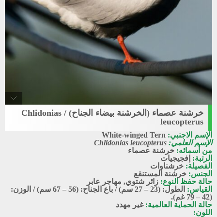
خرشنة عصماء (الخرشنة بيضاء الجناح) / Chlidonias
White-winged_tern
leucopterus
خرشنة عصماء
الإسم الاجنبي:
White-winged Tern
الإسم العلمي:
Chlidonias leucopterus
من أسمائه:
خرشنة عصماء
الرتبة:
إفجيجيات
الفصيلة:
خرشناوات
الجنس:
خرشنة المستنقع
حالة حفظ النوع:
زائر شتوي
,
مهاجر عابر
القياس:
الطول: (23 – 27 سم) / باع الجناح: (56 – 67 سم) / الوزن:
(42 – 79 غم).
حالة الحماية العالمية:
غير مهدد
اللون: