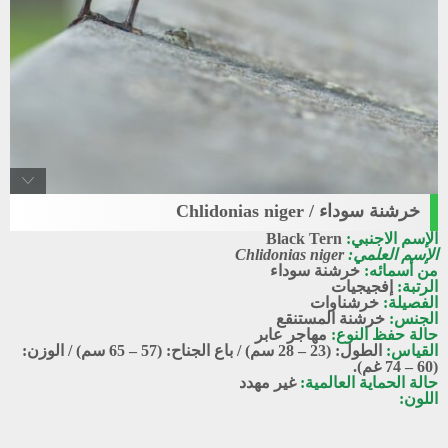
خرشنة سوداء / Chlidonias niger
Black_tern
الإسم الاجنبي:
Black Tern
خرشنة سوداء
الإسم العلمي:
Chlidonias niger
من أسمائه:
خرشنة سوداء
الرتبة:
إفجيجيات
الفصيلة:
خرشناوات
الجنس:
خرشنة المستنقع
حالة حفظ النوع:
مهاجر عابر
القياس:
الطول: (23 – 28 سم) / باع الجناح: (57 – 65 سم) / الوزن:
(60 – 74 غم).
حالة الحماية العالمية:
غير مهدد
اللون: