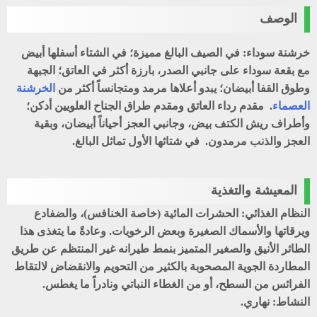
الوصف
خرشنة سوداء: في الصيف البالغ مميزة؛ في الشتاء أسفلها أبيض
مع بقعة سوداء على جانبي الصدر، بارزة أكثر في العاتق؛ الجبهة
وطوق القفا أبيضان؛ يبدو أعلاها مرمد ومتجانساً أكثر من
الخرشنة
العصماء
. مقدم رداء العاتق ومقدم طراق الجناح العلويين أدكن؛
وأطراف ريش الكتف بيض، وجانبي العجز أحياناً أبيضان، وبقية
العجز والذنب مرمدون. في شتائها الأول تماثل البالغ.
المعيشة والتغذية
النظام الغذائي: الحشرات المائية (خاصة الخنافس)، والضفادع
ويرقاتها والأسماك الصغيرة وبعض الرخويات. وعادةً ما يتغذى هذا
الطائر الأنيق والصغير المتميز بنمط طيرانه غير المنتظم عن طريق
المطاردة الجوية المصحوبة بالكثير من التحويم والانقضاض لالتقاط
الفرائس من السطح، أو من الغطاء النباتي ونادراً ما يغطس.
النشاط: نهاري.