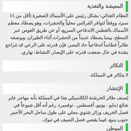
المعيشة والتغذية
النظام الغذائي: بشكل رئيس على الأسماك الصغيرة (أقل من 15
سم)، ووفقاً لتوافر الفرائس محلياً والحشرات، وهو يصطاد معظم
الأسماك بالغطس الاندفاعي السريع، أو عن طريق الغوص عبر
السطح، بينما يصطاد عديداً من الحشرات أثناء الطيران. وبوصفه
طائراً غطاساً اندفاعياً حاد البصر، فإن قدرته على الرعي قد تتراجع
بشدة في حال ضعفت قدرته على الإبصار. النشاط: نهاري.
التكاثر
لا يتكاثر في المملكة.
الإنتشار
يُصنف طائر الخرشنة الكلاسيكي هذا في المملكة بأنه مهاجر عابر
شائع (مايو - يونيو، أغسطس - نوفمبر)، رغم أنه أقل شيوعاً في
فصل الخريف وزائر شتوي محلي على طول ساحل البحر الأحمر
جنوب ينبع، فيما يقضي فصل الصيف في تبوك.
الموطن