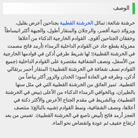
الوصف
خرشنة شائعة: تماثل
الخرشنة القطبية
بجناحين أعرض بقليل،
وبزوائد ذنبية أقصر، والرجلان والمنقار أطول، والجبهة أكثر انبساطاً
وخفقان الجناحين أقوى. القوادم الخارجية الدكناء من أعلاها
معزولة بقطع حاد عن القوادم الداخلية الرمداء (أرمد فاتح مصمت
في الخرشنة القطبية)؛ لها شريط طرفي أدكن في قوادمها الخارجية
من الأسفل، ونصف الشفافية مقتصرة على القوادم الداخلية (جميع
القوادم نصف شفافة في الخرشنة القطبية)؛ المنقار أحمر برتقالي
أدكن، وطرفه في العادة أسود؛ الخدان والزور أكثر بياضاً من
القطبية. تميز العاتق من الخرشنة القطبية التي في مثل سنها
بالطيران، وبالخوافي الرمداء الدكناء من الأعلى (بيض في الخرشنة
القطبية)، وبالشريط في مقدم الجناح الأعرض والأكثر دكنة في
أعلاها، ونصف الشفافية، ونمط القوادم (شبيه بالبالغ)؛ منتصف
العجز أرمد فاتح (أبيض ناصع في الخرشنة القطبية). تغمس من بعد
ارتفاع خفيف ثم عودة وانقضاض نحو الماء.