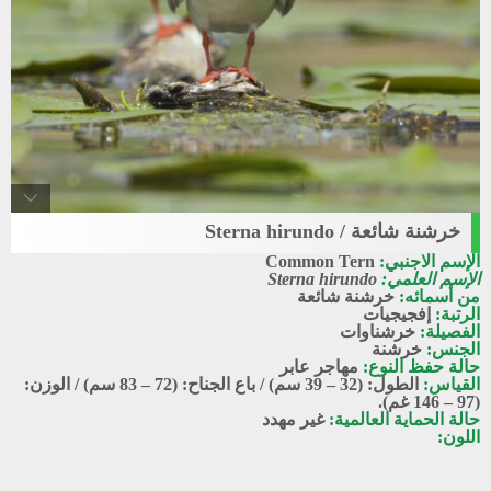
خرشنة شائعة / Sterna hirundo
Common_tern
الإسم الاجنبي:
Common Tern
خرشنة شائعة
الإسم العلمي:
Sterna hirundo
من أسمائه:
خرشنة شائعة
الرتبة:
إفجيجيات
الفصيلة:
خرشناوات
الجنس:
خرشنة
حالة حفظ النوع:
مهاجر عابر
القياس:
الطول: (32 – 39 سم) / باع الجناح: (72 – 83 سم) / الوزن:
(97 – 146 غم).
حالة الحماية العالمية:
غير مهدد
اللون: