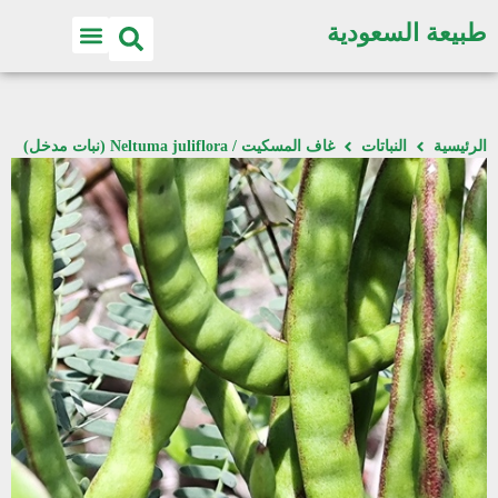
طبيعة السعودية
الرئيسية
النباتات
غاف المسكيت / Neltuma juliflora (نبات مدخل)