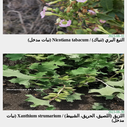
2023-08-31
التبغ البري (تنباك) / Nicotiana tabacum (نبات مدخل)
2023-08-30
اللزيق (اللصيق، الحريق، الشبيط) / Xanthium strumarium (نبات
مدخل)