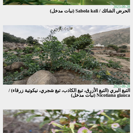
2023-09-28
الحرض الشائك / Salsola kali (نبات مدخل)
2023-09-28
التبغ البري (التبغ الأزرق، تبغ الكاذب، تبغ شجري، نيكوتية زرقاء) /
Nicotiana glauca (نبات مدخل)