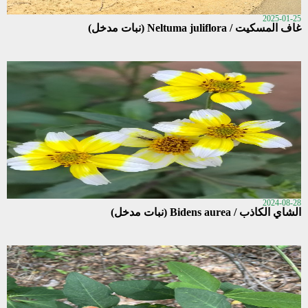
2025-01-25
غاف المسكيت / Neltuma juliflora (نبات مدخل)
2024-08-28
الشاي الكاذب / Bidens aurea (نبات مدخل)