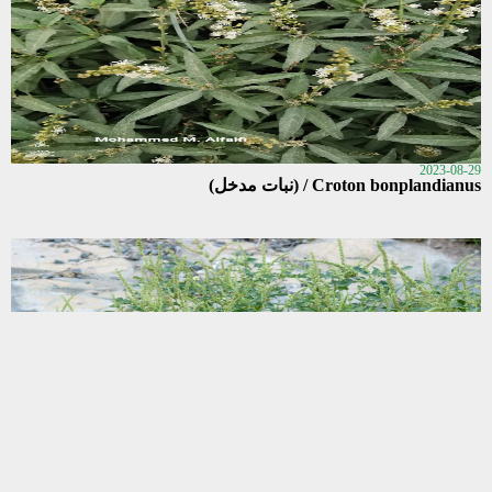
2023-08-29
Croton bonplandianus / (نبات مدخل)
2023-08-28
الشواكة (القطيفة الشائكة) / Amaranthus spinosus (نبات مدخل)