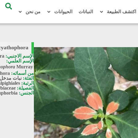
اكتشف الطبيعة
النباتات
الحيوانات
من نحن
cyathophora
الإسم الاجنبي:
ra
الإسم العلمي:
hophora
Murray
من أسمائه:
phora
الفئة:
نبات مدخل 
الرتبة:
lpighiales
الفصيلة:
biaceae
الجنس:
phorbia