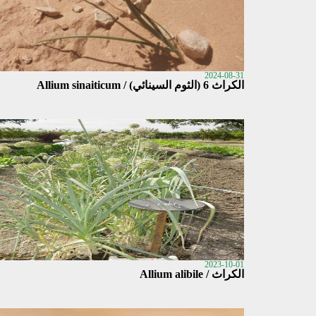
2024-08-31
الكراث 6 (الثوم السينائي) / Allium sinaiticum
2023-10-01
الكراث / Allium alibile