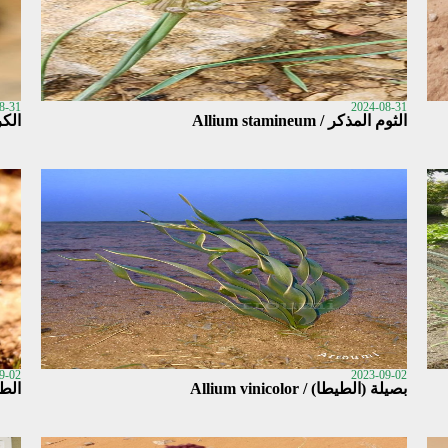
8-31
2024-08-31
الثوم المذكر / Allium stamineum
الكراث 5 / atum
9-02
2023-09-02
بصيلة (الطيطا) / Allium vinicolor
الطيطان /