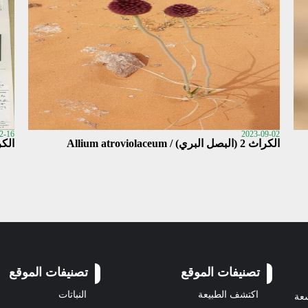
2-16
2023-09-02
الكراث 2 (البصل البري) / Allium atroviolaceum
الكراث 3 (ثوم ال
تصنيفات الموقع
تصنيفات الموقع
اكتشف الطبيعة
النباتات
سعة