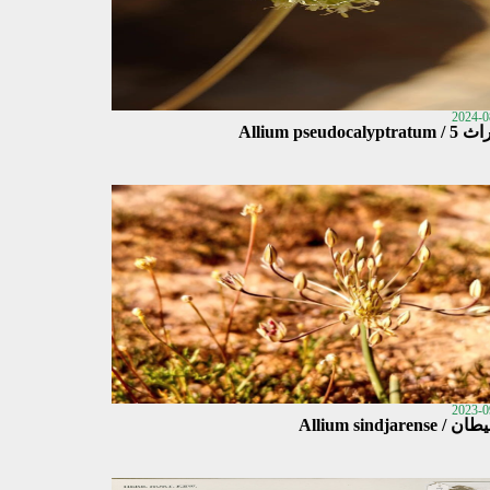
2024-0
Allium pseudocalyptr
2023-0
 Allium sindjarense