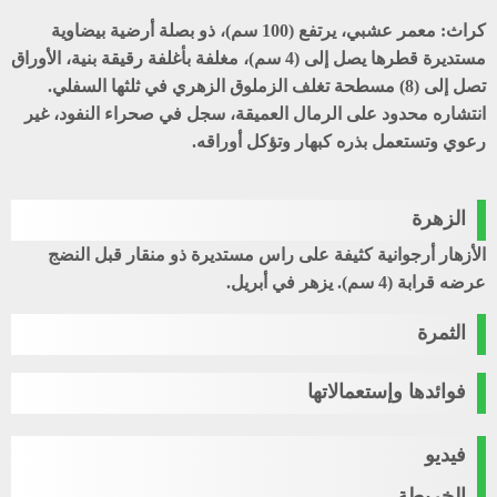
كراث
: معمر عشبي، يرتفع (100 سم)، ذو بصلة أرضية بيضاوية
مستديرة قطرها يصل إلى (4 سم)، مغلفة بأغلفة رقيقة بنية، الأوراق
تصل إلى (8) مسطحة تغلف الزملوق الزهري في ثلثها السفلي.
انتشاره محدود على الرمال العميقة، سجل في صحراء النفود، غير
رعوي وتستعمل بذره كبهار وتؤكل أوراقه.
الزهرة
الأزهار أرجوانية كثيفة على راس مستديرة ذو منقار قبل النضج
عرضه قرابة (4 سم). يزهر في أبريل.
الثمرة
فوائدها وإستعمالاتها
فيديو
الخريطة