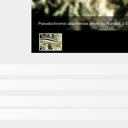
Pseudochromis aldabrensis photo by Randall, J.E.