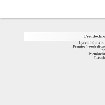
Pseudochro
Lyretail dottyb
Pseudochromis dixu
pe
Pseudoch
Pseud