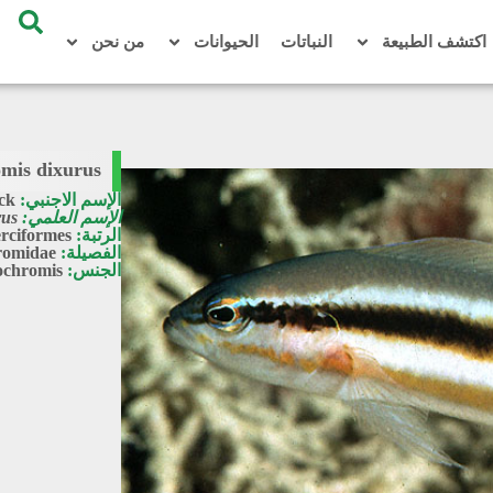
اكتشف الطبيعة
النباتات
الحيوانات
من نحن
mis dixurus
الإسم الاجنبي:
ack
الإسم العلمي:
rus
الرتبة:
rciformes
الفصيلة:
romidae
الجنس:
ochromis