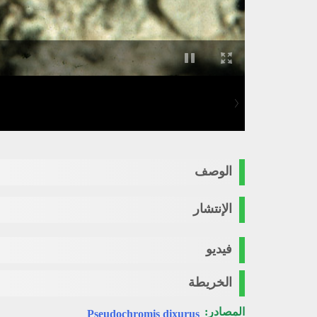
الوصف
الإنتشار
فيديو
الخريطة
المصادر:
Pseudochromis dixurus