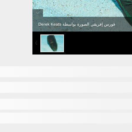
قورس إفريقي الصورة بواسطة Derek Keats