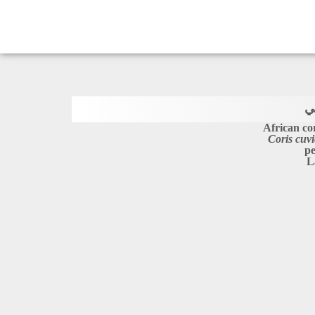
ي
African co
Coris cuvi
pe
L