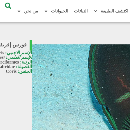
اكتشف الطبيعة
النباتات
الحيوانات
من نحن
قورس إفريق
الإسم الاجنبي:
ris
الإسم العلمي:
eri
الرتبة:
rciformes
الفصيلة:
abridae
الجنس:
Coris