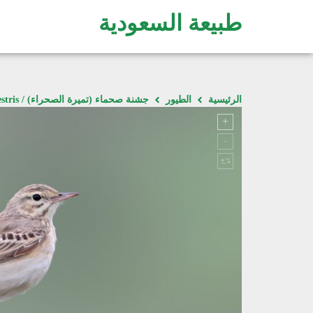
طبيعة السعودية
الرئيسية
الطيور
جشنة صحماء (تميرة الصحراء) / Anthus campestris