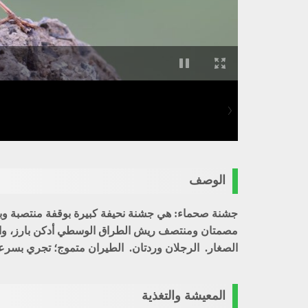
الوصف
جشنة صحماء: هي جشنة نحيفة كبيرة بوقفة منتصبة وبمنق
مصمتان ومنتصف ريش الطراق الوسطي أدكن بارز، والح
الصغار. الرجلان وردتان. الطيران متموج؛ تجري بسرع
المعيشة والتغذية