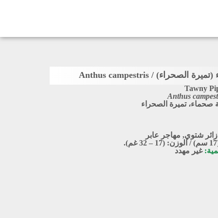
لصحراء) / Anthus campestris
Tawny Pip
Anthus campest
صحماء، تميرة الصحراء
زائر شتوي
,
مهاجر عابر
.
مية:
غير مهدد