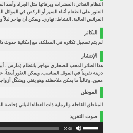
النظام الغذائي: الحشرات ويرقاتها مثل الجراد وأسد الم
العثور على الطعام أثناء السير أو الركض في الموائل ال
الفرائس العالية. النشاط: نهاري. ويمكن أن يهاجر ليلاً ونه
التكاثر
لم يتم تسجيل تكاثره في المملكة، مع إمكانية حدوث ذل
الإنتشار
هذا الطائر المحب للصحاري مهاجر بانتظام (مارس - أبر
دزينة تقريباً في الموئل المناسب. ويمكن العثور أيضا
معين. وغالباً ما يمكن ملاحظته وهو يغني ويشكّل أزواجاً ف
الموطن
المناطق القاحلة والرملية ذات الغطاء النباتي (خاصة ا
صوت التغريد
استخدم
00:00
مفاتيح