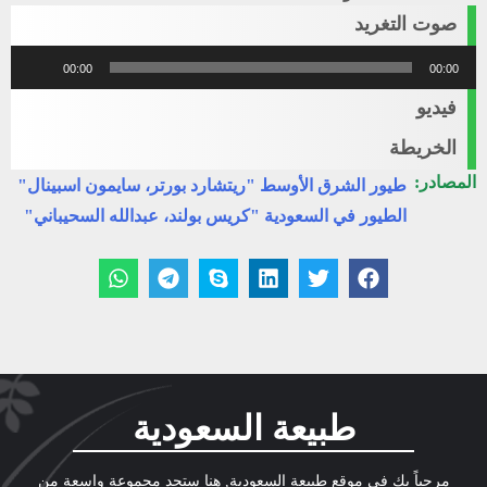
صوت التغريد
مشغل
00:00
00:00
الصوت
فيديو
الخريطة
المصادر:
طيور الشرق الأوسط "ريتشارد بورتر، سايمون اسبينال"
الطيور في السعودية "كريس بولند، عبدالله السحيباني"
طبيعة السعودية
مرحباً بك في موقع طبيعة السعودية, هنا ستجد مجموعة واسعة من