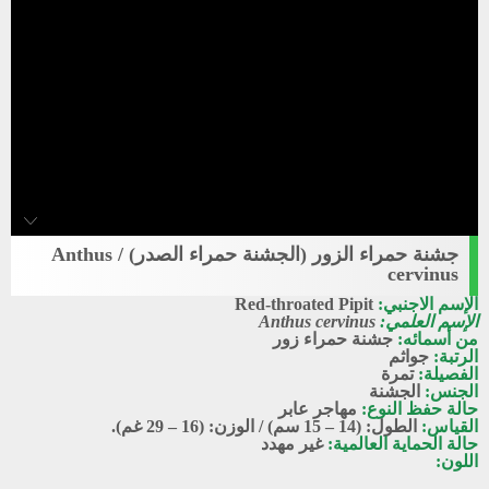
جشنة حمراء الزور (الجشنة حمراء الصدر) / Anthus
Red-throated_Pipit1
cervinus
جشنة حمراء زور
الإسم الاجنبي:
Red-throated Pipit
الإسم العلمي:
Anthus cervinus
من أسمائه:
جشنة حمراء زور
الرتبة:
جواثم
الفصيلة:
تمرة
الجنس:
الجشنة
حالة حفظ النوع:
مهاجر عابر
القياس:
الطول: (14 – 15 سم) / الوزن: (16 – 29 غم).
حالة الحماية العالمية:
غير مهدد
اللون: