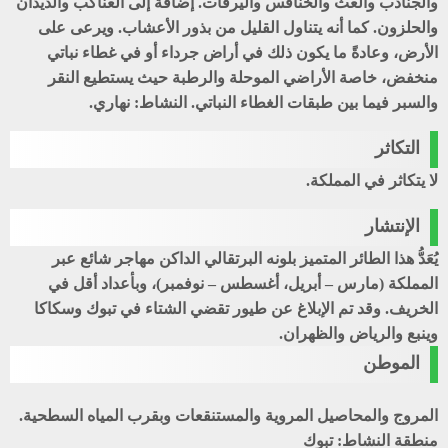
والجنادب والعث والخنافس واليرقات. إضافة إلى العناكب والديدان
والحلزون. كما أنه يتناول القليل من بذور الأعشاب. ويرعى على
الأرض، وعادةً ما يكون ذلك في أراض جرداء أو في غطاء نباتي
منخفض، خاصة الأراضي الموحلة والرطبة حيث يستطيع النقر
والسبر فيما بين طبقات الغطاء النباتي. النشاط: نهاري.
التكاثر
لا يتكاثر في المملكة.
الإنتشار
يُعَدُّ هذا الطائر المتميز بلونه البرتقالي الداكن مهاجر شائع عبر
المملكة (مارس – أبريل، أغسطس – نوفمبر)، وبأعداد أقل في
الخريف. وقد تم الإبلاغ عن طيور تقضي الشتاء في تبوك وسكاكا
وينبع والرياض والظهران.
الموطن
المروج والمحاصيل المروية والمستنقعات وبقرب المياه السطحية.
منطقة النشاط: تبوك