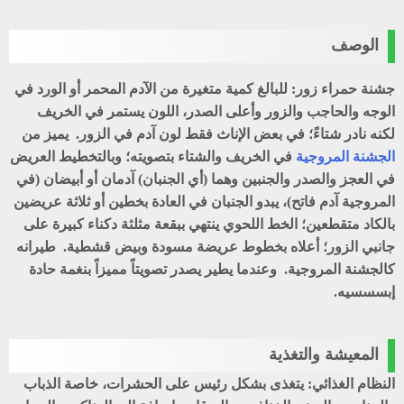
الوصف
جشنة حمراء زور: للبالغ كمية متغيرة من الآدم المحمر أو الورد في
الوجه والحاجب والزور وأعلى الصدر، اللون يستمر في الخريف
لكنه نادر شتاءً؛ في بعض الإناث فقط لون آدم في الزور. يميز من
الجشنة المروجية
في الخريف والشتاء بتصويته؛ وبالتخطيط العريض
في العجز والصدر والجنبين وهما (أي الجنبان) آدمان أو أبيضان (في
المروجية آدم فاتح)، يبدو الجنبان في العادة بخطين أو ثلاثة عريضين
بالكاد متقطعين؛ الخط اللحوي ينتهي ببقعة مثلثة دكناء كبيرة على
جانبي الزور؛ أعلاه بخطوط عريضة مسودة وبيض قشطية. طيرانه
كالجشنة المروجية. وعندما يطير يصدر تصويتاً مميزاً بنغمة حادة
إبسسسيه.
المعيشة والتغذية
النظام الغذائي: يتغذى بشكل رئيس على الحشرات، خاصة الذباب