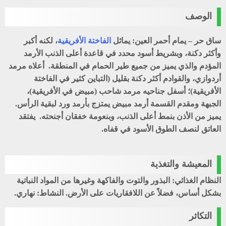
الوصف
ساق حر – يمام أحمر العين: يماثل
الفاختة الأفريقية
، لكنه أكبر
وأكثر دكنة، وبشريط أسود محدد في قاعدة أعلى الذنب الأرمد
المؤدم والذي يميز من جميع طير الحمام في المنطقة. أعلاه مرمد
أردوازي، والقوادم أكثر دكنة بقليل (التباين كثير في الفاختة
الأفريقية)؛ أسفل جناحيه مرمد شاحب (مبيض في الأفريقية)،
الجبهة ومقدم القسمة أرمد مبيض يمتزج بأرمد ورد لبقية الرأس.
يميز من الأذن بنمط أعلى الذنب، وبنعومة خفقان أجنحته. يفتقد
العاتق لنصف الطوق الأسود في قفاه.
المعيشة والتغذية
النظام الغذائي: البذور والتوت والفاكهة وغيرها من المواد النباتية
بشكل أساس، فضلاً عن اللافقاريات على الأرض. النشاط: نهاري.
التكاثر