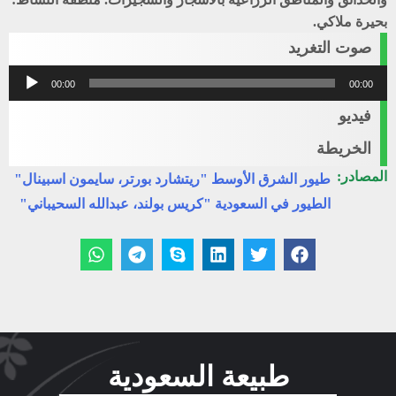
بحيرة ملاكي.
صوت التغريد
مشغل
00:00
00:00
الصوت
فيديو
الخريطة
المصادر:
طيور الشرق الأوسط "ريتشارد بورتر، سايمون اسبينال"
الطيور في السعودية "كريس بولند، عبدالله السحيباني"
طبيعة السعودية