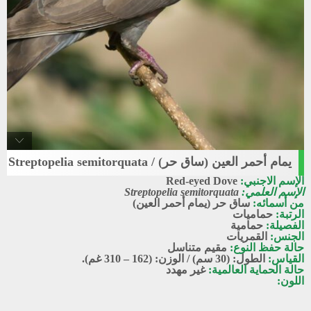
يمام أحمر العين (ساق حر) / Streptopelia semitorquata
Red-eyed_dove
الإسم الاجنبي:
Red-eyed Dove
ساق حر - يمام أحمر العين
الإسم العلمي:
Streptopelia semitorquata
من أسمائه:
ساق حر (يمام أحمر العين)
الرتبة:
حماميات
الفصيلة:
حمامية
الجنس:
القمريات
حالة حفظ النوع:
مقيم متناسل
القياس:
الطول: (30 سم) / الوزن: (162 – 310 غم).
حالة الحماية العالمية:
غير مهدد
اللون: