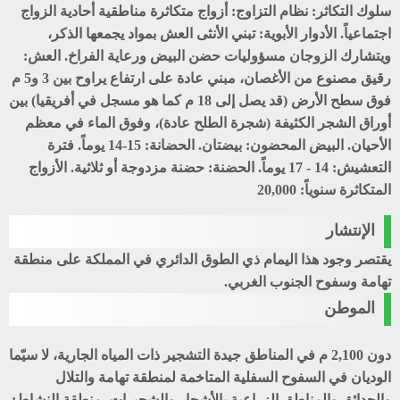
سلوك التكاثر: نظام التزاوج: أزواج متكاثرة مناطقية أحادية الزواج
اجتماعياً. الأدوار الأبوية: تبني الأنثى العش بمواد يجمعها الذكر،
ويتشارك الزوجان مسؤوليات حضن البيض ورعاية الفراخ. العش:
رقيق مصنوع من الأغصان، مبني عادة على ارتفاع يراوح بين 3 و5 م
فوق سطح الأرض (قد يصل إلى 18 م كما هو مسجل في أفريقيا) بين
أوراق الشجر الكثيفة (شجرة الطلح عادة)، وفوق الماء في معظم
الأحيان. البيض المحضون: بيضتان. الحضانة: 15-14 يوماً. فترة
التعشيش: 14 - 17 يوماً. الحضنة: حضنة مزدوجة أو ثلاثية. الأزواج
المتكاثرة سنوياً: 20,000
الإنتشار
يقتصر وجود هذا اليمام ذي الطوق الدائري في المملكة على منطقة
تهامة وسفوح الجنوب الغربي.
الموطن
دون 2,100 م في المناطق جيدة التشجير ذات المياه الجارية، لا سيّما
الوديان في السفوح السفلية المتاخمة لمنطقة تهامة والتلال
والحدائق والمناطق الزراعية بالأشجار والشجيرات. منطقة النشاط: