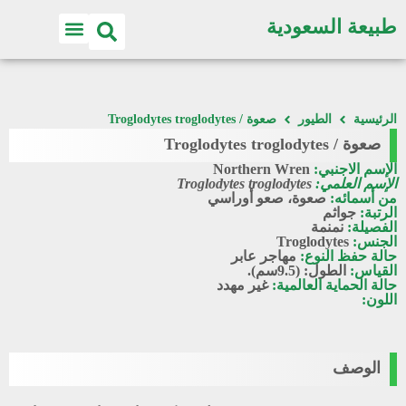
طبيعة السعودية
اكتشف الطبيعة
الرئيسية
الطيور
صعوة / Troglodytes troglodytes
صعوة / Troglodytes troglodytes
الإسم الاجنبي:
Northern Wren
الإسم العلمي:
Troglodytes troglodytes
من أسمائه:
صعوة، صعو أوراسي
الرتبة:
جواثم
الفصيلة:
نمنمة
الجنس:
Troglodytes
حالة حفظ النوع:
مهاجر عابر
القياس:
الطول: (9.5سم).
حالة الحماية العالمية:
غير مهدد
اللون:
الوصف