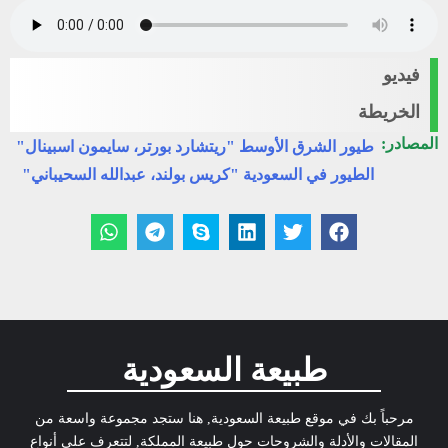
فيديو
الخريطة
المصادر:
طيور الشرق الأوسط "ريتشارد بورتر، سايمون اسبينال"
الطيور في السعودية "كريس بولند، عبدالله السحيباني"
طبيعة السعودية
مرحباً بك في موقع طبيعة السعودية, هنا ستجد مجموعة واسعة من
المقالات والأدلة والشروحات حول طبيعة المملكة, لتتعرف على أنواع