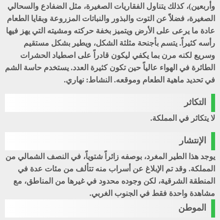
وأربعين)، كذلك يتناول الفقاريات الصغيرة، مثل الضفادع والسحالي
الصغيرة، فضلاً عن التوت والبذور والنباتات المزروعة وبقايا الطعام
عادة ما يرعى على الأرض ويتميز بخفة حركته ومشيته التي يهز فيها
رأسه كثيراً. يتسم بأجنحة مثلثة الشكل، ويطير بشكل مستقيم
وسريع لكنه مرن بما يكفي ليكون قادراً على اصطياد الحشرات
الطائرة في الهواء عالياً حين تكون كثيرة العدد. يستخدم حاسة الشم
في تحديد ماهية الطعام وموقعه. النشاط: نهاري.
التكاثر
لا يتكاثر في المملكة.
الإنتشار
يوجد هذا الطير المغرد، بوصفه زائراً شتوياً، في النصف الشمالي من
المملكة. وقد تم الإبلاغ عن أسراب منه تتألف من مئات عدة في
المنطقة الشرقية، لكن وجوده محدود في غيرها من المناطق، مع
مشاهدة واحدة فقط في الجنوب الغربي.
الموطن