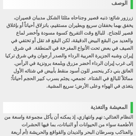
الوصف
زرزور شائع: ذنبه قصير وجناحاه مثلثا الشكل مدببان قصيران،
يخفق بهما بخفقان سريع وبطيران مستقيم، بانزلاق أحياناً أو بإغلاق
قصير للجناح. للبالغ وقت التفريخ كسوة مسودة وأخضر لماع
والعديد من البقع البيض الدقيقة، لكن البقع قد تقل أو تختفي في
الصيف في بعض تحت الأنواع المفرخة في المنطقة. في شرق
إيران وشبه الجزيرة العربية الرداء والصدر أرجوان وفي شرق تركيا
إلى غرب إيران الرداء أخضر مزرق وبلمعة برونزية في الرأس.
العاتق بني دكر ينحسر للون أسود منقط بأبيض في شتائه الأول
مماثلاً للبالغ في الشتاء. تجمعي، يجثم بسرب كبير الحجم أحياناً؛
يتغذى في الهواء وعلى الأرض؛ سريع المشية.
المعيشة والتغذية
النظام الغذائي: نهم وانتهازي، إذ يمكنه أن يأكل مجموعة واسعة من
الأطعمة سواء من الحيوانات أو النباتات، بما فيها الحشرات
والعناكب وسرطان البحر والديدان والقواقع والحريشة (أم أربعة