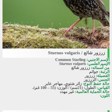
زرزور شائع / Sturnus vulgaris
Common_starling
الإسم الاجنبي:
Common Starling
زرزور شائع
الإسم العلمي:
Sturnus vulgaris
من أسمائه:
زرزور شائع
الرتبة:
جواثم
الفصيلة:
زرزور
الجنس:
الزرزور
حالة حفظ النوع:
زائر شتوي
,
مهاجر عابر
القياس:
الطول: (21سم) / الوزن: (55 – 100 غم).
حالة الحماية العالمية:
غير مهدد
اللون: