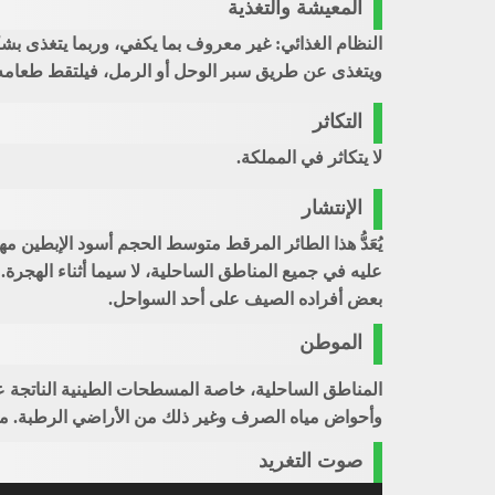
المعيشة والتغذية
النظام الغذائي: غير معروف بما يكفي، وربما يتغذى ب
ويتغذى عن طريق سبر الوحل أو الرمل، فيلتقط طعامه من
التكاثر
لا يتكاثر في المملكة.
الإنتشار
يُعَدُّ هذا الطائر المرقط متوسط الحجم أسود الإبطين مها
عليه في جميع المناطق الساحلية، لا سيما أثناء الهجرة
بعض أفراده الصيف على أحد السواحل.
الموطن
المناطق الساحلية، خاصة المسطحات الطينية الناتجة عن 
وأحواض مياه الصرف وغير ذلك من الأراضي الرطبة. م
صوت التغريد
استخدم