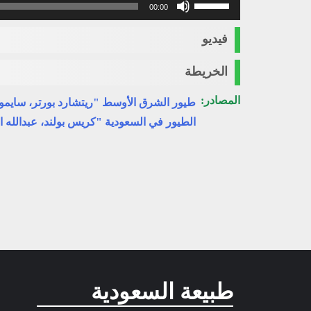
00:00
مفاتيح
الأسهم
فيديو
أعلى/
أسفل
الخريطة
لزيادة
أو
المصادر:
طيور الشرق الأوسط "ريتشارد بورتر، سايمو
خفض
الطيور في السعودية "كريس بولند، عبدالله ا
مستوى
الصوت.
طبيعة السعودية