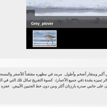
Grey_plover
زقزاق أرمد
أكبر ومنقار أضخم وأطول. مرمد في مظهره مفتقداً للأصفر والمسحة 
ئر تميزه بشدة (في جميع الأعمار). كسوة التفريخ تماثل تلك التي في 
ان على جانبي صدره بارزتان أكثر ومن دون خط الجنبين الأبيض. عجزه و