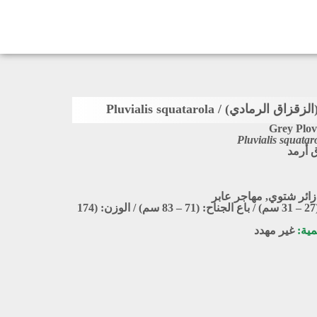
الرمادي) / Pluvialis squatarola
Grey Plov
Pluvialis squatar
 أرمد
زائر شتوي
,
مهاجر عابر
الطول: (27 – 31 سم) / باع الجناح: (71 – 83 سم) / الوزن: (174
مية:
غير مهدد