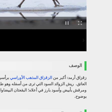
الوصف
زقزاق أرمد: أكبر من
الزقزاق المذهب الأوراسي
برأسي 
العاتق. ريش الزوائد السود التي ترى من أسفله وهو طا
ومرقش بأبيض وأسود بارز في أعلاه؛ البقعتان البيضاو
بوضوح.