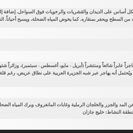
شكل أساس على الديدان والقشريات والرخويات فوق السواحل. إضافة إلى
 السطح ويحفر بمنقاره. كما يخوض المياه الضحلة، ويسبح أحياناً. ال
جراً عابراً شائعاً ومنتشراً (أبريل - مايو، أغسطس - سبتمبر)، وزائراً شت
. ويُحتمل أنه يهاجر عبر شبه الجزيرة العربية على نطاق عريض، رغم قل
المد والجزر والخلجان الرملية وغابات المانغروف وبرك المياه الضحلة. 
نطقة النشاط: خليج جازان