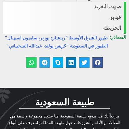
صوت التغريد
فيديو
الخريطة
المصادر:
طيور الشرق الأوسط "ريتشارد بورتر، سايمون اسبينال"
الطيور في السعودية "كريس بولند، عبدالله السحيباني"
طبيعة السعودية
مرحباً بك في موقع طبيعة السعودية, هنا ستجد مجموعة واسعة من
المقالات والأدلة والشروحات حول طبيعة المملكة, لتتعرف على أنواع