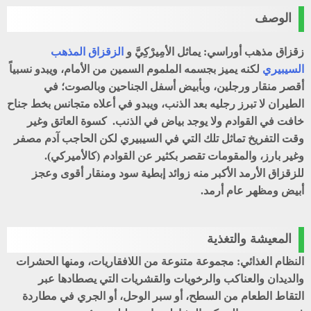
الوصف
زقزاق مذهب أوراسي: يماثل الأمِيرْكِيَّ و
الزقزاق المذهب
السيبيري
لكنه يميز بجسمه الملموم السمين من الأمام، ويبدو نسبياً
أقصر منقار ورجلين، وبأبيض أسفل الجناحين وبالصوت؛ في
الطيران لا تبرز رجليه بعد الذنب، ويبدو في أعلاه متجانس بخط جناح
خافت في القوادم ولا يوجد بياض في الذنب. كسوة العاتق وغير
وقت التفريخ تماثل تلك التي في السيبيري لكن الحاجب آدم مصفر
وغير بارز، والمقومات تقصر بكثير عن القوادم (كالأميركي).
للزقزاق الأرمد الأكبر منه زوائد إبطية سود ومنقار أقوى وعجز
أبيض ومظهر عام أرمد.
المعيشة والتغذية
النظام الغذائي: مجموعة متنوعة من اللافقاريات، ومنها الحشرات
والديدان والعناكب والرخويات والقشريات التي يصطادها عبر
التقاط الطعام من السطح، أو سبر الوحل، أو الجري في مطاردة