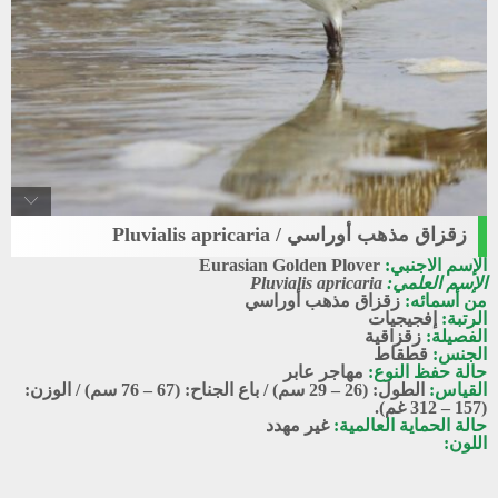
زقزاق مذهب أوراسي / Pluvialis apricaria
European_golden_plover
الإسم الاجنبي:
Eurasian Golden Plover
زقزاق مذهب أوراسي
الإسم العلمي:
Pluvialis apricaria
من أسمائه:
زقزاق مذهب أوراسي
الرتبة:
إفجيجيات
الفصيلة:
زقزاقية
الجنس:
قطقاط
حالة حفظ النوع:
مهاجر عابر
القياس:
الطول: (26 – 29 سم) / باع الجناح: (67 – 76 سم) / الوزن:
(157 – 312 غم).
حالة الحماية العالمية:
غير مهدد
اللون: