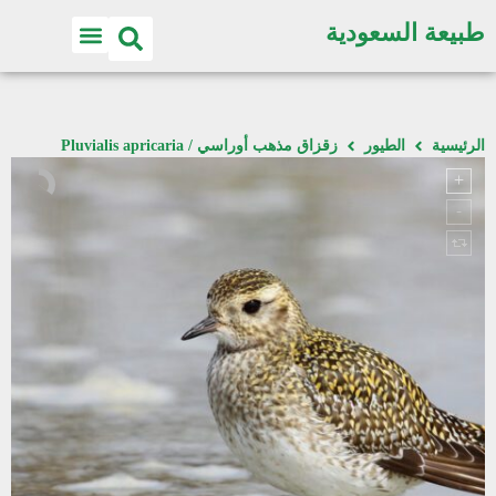
طبيعة السعودية
الرئيسية
الطيور
زقزاق مذهب أوراسي / Pluvialis apricaria