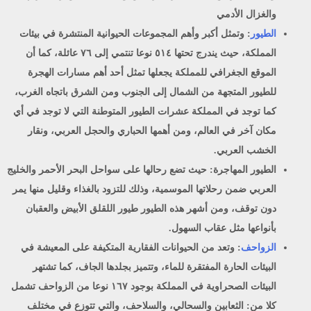
والغزال الأدمي
الطيور
:
وتمثل أكبر وأهم المجموعات الحيوانية المنتشرة في بيئات
المملكة، حيث يندرج تحتها ٥١٤ نوعا تنتمي إلى ٧٦ عائلة، كما أن
الموقع الجغرافي للمملكة يجعلها تمثل أحد أهم مسارات الهجرة
للطيور المتجهة من الشمال إلى الجنوب ومن الشرق باتجاه الغرب،
كما توجد في المملكة عشرات الطيور المتوطنة التي لا توجد في أي
مكان آخر في العالم، ومن أهمها الحباري والحجل العربي، ونقار
الخشب العربي.
الطيور المهاجرة:
حيث تضع رحالها على سواحل البحر الأحمر والخليج
العربي ضمن رحلاتها الموسمية، وذلك للتزود بالغذاء وقليل منها يمر
دون توقف، ومن أشهر هذه الطيور طيور اللقلق الأبيض والعقبان
بأنواعها مثل عقاب السهول.
الزواحف
: وتعد من الحيوانات الفقارية المتكيفة على المعيشة في
البيئات الحارة المفتقرة للماء، وتتميز بجلدها الجاف، كما تشتهر
البيئات الصحراوية في المملكة بوجود ١٦٧ نوعا من الزواحف تشمل
كلا من: الثعابين والسحالي، والسلاحف، والتي تتوزع في مختلف