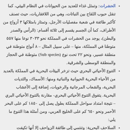
الحشرات
:
وتمثل غذاء للعديد من الحيوانات في النظام البيئي، كما
تنقل حبوب اللقاح بين النباتات، وهي من اللافقاريات، حيث تصنف
كأكبر طائفة في شعبة مفصليات الأرجل، وتمتاز بامتلاكها ٣ أزواج من
الأطراف، كما أن الجسم يقسم إلى ثلاثة أقسام: (الرأس والصدر
والبطن)، يوجد من الحشرات في المملكة نحو ٣٠٣٣ نوعا منها ٥٥٧
متوطنا في المملكة، منها – على سبيل المثال – ٨ أنواع متوطنة في
منطقة عسير، ونحو ٢٢ تحت نوع (Sub species) متوطنة في الحجاز
والمنطقة الوسطى والشرقية.
التنوع الأحيائي البحري
حيث تزخر البيئات البحرية في المملكة بالعديد
من الأحياء البحرية الحيوانية والنباتية ومنها: الأسماك، والثديات
البحرية، والشعاب المرجانية والرخويات، إضافة إلى الأعشاب
البحرية. يتفوق التنوع الأحيائي البحري- مقارنة بالتنوع الأحيائي البري
– نتيجة امتداد سواحل المملكة بطول يصل إلى ١٨٥٠ كم على البحر
الأحمر ونحو ٦٥٠ كم على الخليج العربي، ومن أمثلة هذا التنوع ما
يلي:
السلاحف البحرية:
وتنتمي إلى طائفة الزواحف إلا أنها تكيفت