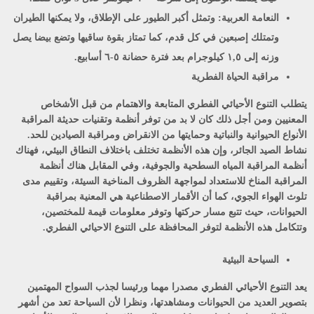
النعامة العربية:
وتمثل أكبر الطيور على الإطلاق، ولا يمكنها الطيران
وتمتلك إصبعين في كل قدم، كما تمتاز بقوة ساقيها وتضع بيضا يصل
وزنه إلى ١,٥ كيلوجرام بعد فترة حضانة ٥-٦ أسابيع.
مراقبة الحياة الفطرية
يتطلب التنوع الأحيائي الفطري المتابعة والاهتمام من قبل الأشخاص
المعنيين ومن أجل ذلك كان لا بد من توفر أنظمة وتقنيات حديثة المراقبة
الأنواع الحيوانية والنباتية وحمايتها من الانقراض ومراقبة الصيادين للحد.
نشاط الصيد الجائر، وإن هذه الأنظمة تختلف باختلاف النطاق البيئي، فهناك
أنظمة المراقبة المياه السطحية والجوفية، وفي المقابل هناك أنظمة
المراقبة المناخ للاستعداد لمواجهة الظروف المناخية السيئة، وتقييم مدى
تلوث الهواء الجوي، كما أن الأقمار الاصطناعية هي المعنية بمراقبة
الحيوانات، حيث تتبع مسار حركتها وتوفر معلومات قيمة للمختصين،
وتتكامل هذه الأنظمة لتوفر المحافظة على التنوع الاحيائي الفطري.
السياحة البيئية
يعد التنوع الأحيائي الفطري مصدرا مهما ورئيسا لجذب السواح المهتمين
بتصوير العديد من الحيوانات ومشاهدتها، ونظرا لأن السياحة تعد من أشهر