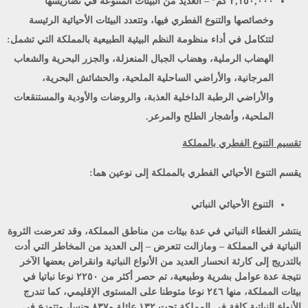
٢,١٥٠,٠٠٠ كم
– العديد من البيئات المتنوعة في تضاريسها
وخصائصها والتنوع الفطري فيها، وتتعدد البيئات الأحيائية الرئيسة
لتتكامل في أداء منظومة النظم البيئية الطبيعية بالمملكة التي تشمل:
الهضاب الرملية، وهضاب الجبال المنعزلة، والجزر البحرية والشعاب
المرجانية، والأراضي الساحلية الملحية، والحشائش البحرية،
والأراضي الرطبة الداخلية العذبة، والروضات والأودية والمستنقعات
الملحية، وأشجار الطلح والمرعر.
تقسيم التنوع الفطري بالمملكة
يقسم التنوع الأحيائي الفطري بالمملكة إلى نوعين هما:
التنوع الأحيائي النباتي
ينتشر الغطاء النباتي في عدة بيئات من مناطق المملكة، وقد تعرضت الثروة
النباتية في المملكة – ومازالت تتعرض – إلى العديد من المخاطر التي أدت
بالتدريج إلى كارثة انحسار العديد من الأنواع النباتية وانقراض بعضها الآخر
نتيجة عدة عوامل بشرية وطبيعية، تم حصر أكثر من ٢٢٥٠ نوعا نباتيا في
بيئات المملكة، منها ٢٤٦ نوعا متوطنا على المستوى الإقليمي، كما تندرج
الأنواع النباتية كافة في المملكة تحت ١٣٢ عائلة و۸۳۷ جنسا، وتتوزع في