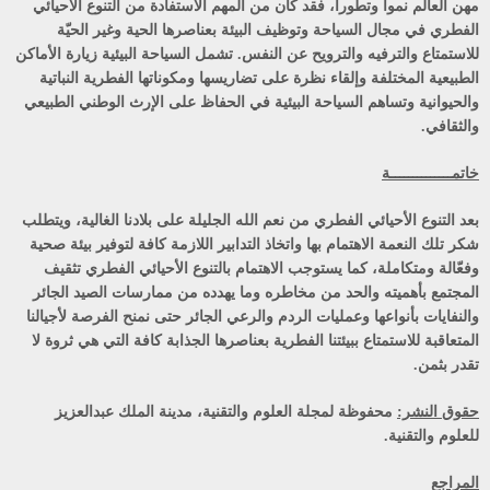
مهن العالم نموا وتطورا، فقد كان من المهم الاستفادة من التنوع الأحيائي
الفطري في مجال السياحة وتوظيف البيئة بعناصرها الحية وغير الحيّة
للاستمتاع والترفيه والترويح عن النفس. تشمل السياحة البيئية زيارة الأماكن
الطبيعية المختلفة وإلقاء نظرة على تضاريسها ومكوناتها الفطرية النباتية
والحيوانية وتساهم السياحة البيئية في الحفاظ على الإرث الوطني الطبيعي
والثقافي.
خاتمــــــــــــــة
بعد التنوع الأحيائي الفطري من نعم الله الجليلة على بلادنا الغالية، ويتطلب
شكر تلك النعمة الاهتمام بها واتخاذ التدابير اللازمة كافة لتوفير بيئة صحية
وفعّالة ومتكاملة، كما يستوجب الاهتمام بالتنوع الأحيائي الفطري تثقيف
المجتمع بأهميته والحد من مخاطره وما يهدده من ممارسات الصيد الجائر
والنفايات بأنواعها وعمليات الردم والرعي الجائر حتى نمنح الفرصة لأجيالنا
المتعاقبة للاستمتاع ببيئتنا الفطرية بعناصرها الجذابة كافة التي هي ثروة لا
تقدر بثمن.
حقوق النشر:
محفوظة لمجلة العلوم والتقنية، مدينة الملك عبدالعزيز
للعلوم والتقنية.
المراجع