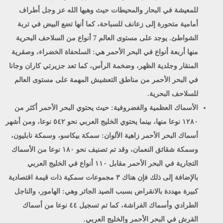
للمعيشة في البحار والمحيطات حيث وهبها الله عز وجل أطراف
أمامية متحورة إلى زعانف للسباحة، كما أنها تضع البيض في تربة
الشواطئ. يوجد على مستوى العالم 7 أنواع من السلاحف البحرية
منها أربعة أنواع في البحر الأحمر هي: السلحفاة الخضراء، وصقرية
المنقار وجلدية الظهر، وضخمة الرأس، كما تعد جزيرتي كاران وجانا
في البحر الأحمر من مناطق التعشيش المهمة على مستوى العالم
للسلاحف البحرية.
الأسماك العظمية والغضروفية
: حيث يحتوي البحر الأحمر أكثر من
۱۲۸۰ نوعا منها، بينما يحتوي الخليج العربي نحو ٥٤٢ نوعا، ومن أشهر
أسماك البحر الأحمر زاهية الألوان: سمكة بيكاسو، وسمكة نابليون،
وسمكة شقائق النعمان، وقد تم تصنيف نحو ۱۸۰ نوعا من الأسماك
التجارية في البحر الأحمر مقابل ١١٠ أنواع في الخليج العربي
بالإضافة إلى ذلك فإن هناك ٣ مجموعات سمكية ذات قيمة اقتصادية
كبيرة مهددة بالانقراض بسبب الصيد الجائر وهي: الهامور، والناجل
الطرادي وأسماك الفراشة، كما تم تسجيل ٤٤ نوعا من أسماك
القرش في البحر الأحمر والخليج العربي.