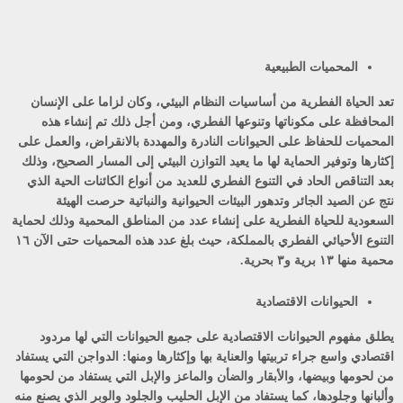
المحميات الطبيعية
تعد الحياة الفطرية من أساسيات النظام البيئي، وكان لزاما على الإنسان
المحافظة على مكوناتها وتنوعها الفطري، ومن أجل ذلك تم إنشاء هذه
المحميات للحفاظ على الحيوانات النادرة والمهددة بالانقراض، والعمل على
إكثارها وتوفير الحماية لها ما يعيد التوازن البيئي إلى المسار الصحيح، وذلك
بعد التناقص الحاد في التنوع الفطري للعديد من أنواع الكائنات الحية الذي
نتج عن الصيد الجائر وتدهور البيئات الحيوانية والنباتية حرصت الهيئة
السعودية للحياة الفطرية على إنشاء عدد من المناطق المحمية وذلك لحماية
التنوع الأحيائي الفطري بالمملكة، حيث بلغ عدد هذه المحميات حتى الآن ١٦
محمية منها ١٣ برية و٣ بحرية.
الحيوانات الاقتصادية
يطلق مفهوم الحيوانات الاقتصادية على جميع الحيوانات التي لها مردود
اقتصادي واسع جراء تربيتها والعناية بها وإكثارها ومنها: الدواجن التي يستفاد
من لحومها وبيضها، والأبقار والضأن والماعز والإبل التي يستفاد من لحومها
وألبانها وجلودها، كما يستفاد من الإبل الحليب والجلود والوبر الذي يصنع منه