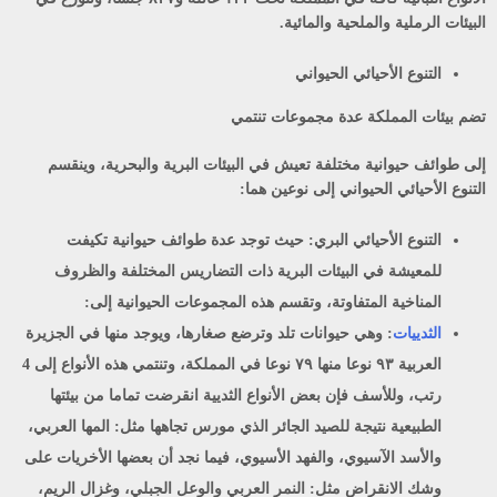
البيئات الرملية والملحية والمائية.
التنوع الأحيائي الحيواني
تضم بيئات المملكة عدة مجموعات تنتمي
إلى طوائف حيوانية مختلفة تعيش في البيئات البرية والبحرية، وينقسم
التنوع الأحيائي الحيواني إلى نوعين هما:
التنوع الأحيائي البري:
حيث توجد عدة طوائف حيوانية تكيفت
للمعيشة في البيئات البرية ذات التضاريس المختلفة والظروف
المناخية المتفاوتة، وتقسم هذه المجموعات الحيوانية إلى:
الثدييات
: وهي حيوانات تلد وترضع صغارها، ويوجد منها في الجزيرة
العربية ٩٣ نوعا منها ٧٩ نوعا في المملكة، وتنتمي هذه الأنواع إلى 4
رتب، وللأسف فإن بعض الأنواع الثديية انقرضت تماما من بيئتها
الطبيعية نتيجة للصيد الجائر الذي مورس تجاهها مثل: المها العربي،
والأسد الآسيوي، والفهد الأسيوي، فيما نجد أن بعضها الأخريات على
وشك الانقراض مثل: النمر العربي والوعل الجبلي، وغزال الريم،