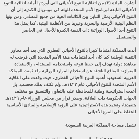
أشارت المادة (۲) من اتفاقية التنوع الأحيائي التي أوردتها أمانة اتفاقية التنوع
الأحيائي التابعة لبرنامج الأمم المتحدة للبيئة في مونتريال الكندية إلى أن
التنوع الأحيائي يمثل التباين بين الكائنات الحية من جميع المصادر، ومن بينها
النظم البيئية الأرضية والبحرية وغيرها من الأنظمة البيئية، كما يمثل هذا
التنوع أحد الأصول الوراثية ذات القيمة الكبيرة للأجيال في الحاضر
والمستقبل.
أبدت المملكة اهتماما كبيرا بالتنوع الأحيائي الفطري الذي يعد أحد محاور
التنمية الوطنية كما كان أحد اهتمامات هيئة الأمم المتحدة التي فرضت له
معاهدة دولية تهدف إلى حفظ تنوعه واستخدامه المستدام، والاستفادة
المتوازنة للمنافع الناشئة عن استخدام الموارد الوراثية وقد ثمنت المملكة
العربية السعودية أهمية التنوع الأحيائي الفطري، حيث وقعت على اتفاقية
الأمم المتحدة للتنوع الأحيائي عام ١٤٢٢هـ، ولم تكتف بذلك فحسب، بل
أعدت استراتيجية وطنية للمحافظة عليه بالتعاون والتنسيق مع مختلف
الجهات الحكومية ذات العلاقة، وصدر قرار من مجلس الوزراء عام ١٤٢٩هـ
بتنفيذها، وتعتمد هذه الاستراتيجية على الرؤية الإسلامية والمبادئ الأساسية
للحفاظ على التنوع الأحيائي.
تشمل مساحة المملكة العربية السعودية
٢