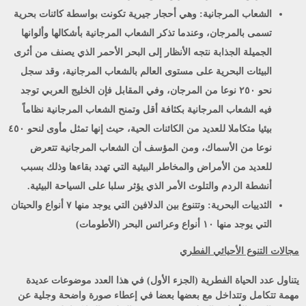
الشعاب المرجانية
: وهي أحجار جيرية تكونت بواسطة كائنات بحرية
تسمى بالمرجان، وعندما تذكر الشعاب المرجانية بأشكالها وألوانها
الجميلة الجذابة نتجه الأنظار إلى البحر الأحمر الذي يصنف من أثرى
البيئات البحرية على مستوى العالم بالشعاب المرجانية، وقد سجل
نحو ٢٥٠ نوعا من المرجان، وفي المقابل فإن الخليج العربي توجد
فيه الشعاب المرجانية بكثافة أقل وتمنح الشعاب المرجانية نظاماً
بيئيا متكاملا للعديد من الكائنات الحية، حيث إنها تمثل مأوى لنحو ٤٥٠
نوعا من الأسماك، ومن المؤسف أن الشعاب المرجانية تتعرض
للعديد من الأمراض والمخاطر البيئية التي تهدد بقاءها وذلك بسبب
أنشطة الردم والتلوث الأمر الذي يؤثر سلبا على السياحة البيئية.
الثدييات البحرية
: وتتنوع بين الدلافين التي يوجد منها ٧ أنواع والحيتان
التي يوجد منها ١٠ أنواع وعرائس البحر (الأطومات)
مجالات التنوع الأحيائي الفطري
يتناول عدد الحياة الفطرية (الجزء الأول) في هذا العدد موضوعات عديدة
مهمة تتكامل وتتداخل مع بعضها بعضا في إعطاء صورة واضحة وجلية عن