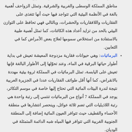
مناطق المملكة الوسطى والغربية والشرقية. وتمثل الزواحف أهمية
بالغة في الأنظمة البيئية التي تتواجد فيها حيث أنها تتغذى على
الفقاريات واللافقاريات والحشرات، وبالتالي فهي تحافظ على التوازن
البيئي بالحد من تزايد أعداد هذه الكائنات، كما تمثل أهمية طبية
بالاستفادة من استخلاص سمومها لعلاج بعض الأمراض كما في
الثعابين.
البرمائيات
:
وهي حيوانات فقارية مزدوجة المعيشة تعيش في بداية
أطوار حياتها البرقية في الماء، وعند تحوّلها إلى الأطوار البالغة فإنها
تعيش على اليابسة، تمثل البرمائيات في المملكة ثروة بيئية مهددة
بالانقراض، كما أنها أقل طوائف الفقاريات عددا في الجزيرة العربية
نتيجة لندرة البيئات المائية التي تحتاج إليها خاصة في موسم التكاثر،
يوجد في المملكة 7 أنواع من البرمائيات تنتمي إلى رتبة واحدة هي
رتبة اللاذيليات التي تضم ثلاثة عوائل، وينحصر انتشارها في منطقة
الأحساء والقطيف حيث تتوافر العيون المائية إضافة إلى المنطقة
الجنوبية الغربية التي تتوافر فيها المياه شبه الدائمة المتمثلة في
الوديان.