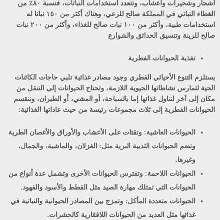
أشجار وشجيرات وأعشاب، وتتعدد استخدامات النباتات، فنسبة ٨٠٪ من
الغطاء النباتي في المملكة صالح للرعي، وهناك أكثر من ١٥٠ نباتا له
استخدامات طبية، وأكثر من ۱۰۰ نبات صالح للغذاء، وأكثر من ٢٠٠ نبات
صالح للزينة وتنسيق الحدائق والشوارع
تغذية الحيوانات الفطرية
يستلزم التنوع الأحيائي الفطري وجود مصادر غذائية تلبي حاجات الكائنات
الحية لتمارس نشاطاتها الحيوية اللازمة، وتحتاج الحيوانات إلى التنقل من
مكان إلى آخر لتناول غذائها إما بالسباحة، أو المشي، أو الطيران، وتنقسم
الحيوانات الفطرية إلى ثلاث مجموعات رئيسة من حيث عاداتها الغذائية:
الحيوانات العاشية:
وتقتات على الأعشاب والأوراق والأغصان الطرية
وتضم الحيوانات الثديية البرية مثل: الغزلان، والماشية، والجمال،
وغيرها.
الحيوانات اللاحمة:
وتفترس الحيوانات الأخرى وتشمل عدة أنواع من
الحيوانات التي تمتلك مهارة الصيد مثل القطط والأسود والفهود.
الحيوانات متعددة المأكل:
وتمزج بين المصادر الحيوانية والنباتية في
غذائها مثل العديد من الحيوانات اللافقارية كالحشرات.