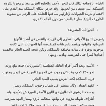
الخيام، بالإضافة لذلك فإن البحر الأحمر والخليج العربي يعدان مخزنا للثروة
السمكية التي يستفاد من لحومها، وقد حرص سكان المملكة منذ القدم على
الاهتمام بتربية الحيوانات لإداركهم بمنافعها الجليلة على الرغم من صعوبة
الظروف البيئية مقارنة بالعديد من دول العالم الأخرى.
الحيوانات المنقرضة
يتعرض التنوع الأحيائي الفطري إلى الزيادة والنقص في أعداد الأنواع
الحيوانية والنباتية ويقصد بالحيوانات المنقرضة أنها الحيوانات التي كانت
موجودة بوفرة في بيئات مختلفة بالمملكة، ولكن نتيجة الصيد الجائر تناقصت
أعدادها كثيرا حتى انقرضت وبادت، ومنها:
الأسد:
وبعد أكبر أفراد العائلة القططية (السنوريات) حيث يبلغ وزنه
نحو ٢٥٠ كجم، وقد كان وجوده في الجزيرة العربية في اليمن وجنوب
غرب المملكة لكنه انقرض بسبب الصيد الجائر.
الفهد الصياد:
وكان منتشرا في شمال وجنوب المملكة، ويمتاز
بجسمه الرشيق المتطاول ذي اللون الأصفر المبرقش بالأسود وله
أطراف طويلة مزودة في نهايتها بمخالب بارزة ويمتاز الفهد بسرعته،
حيث يمكنه الوصول إلى سرعة ١٠٠ كيلومتر خلال 3 ثوان فقط.