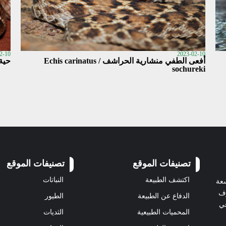
2-10
2023-02-10
أفعى الطفي منشارية الحراشف / Echis carinatus
حية ا
sochureki
تصنيفات الموقع
تصنيفات الموقع
اكتشف الطبيعة
النباتات
سعة
رف
الدفاع عن الطبيعة
الطيور
في
المحميات الطبيعية
الثديات