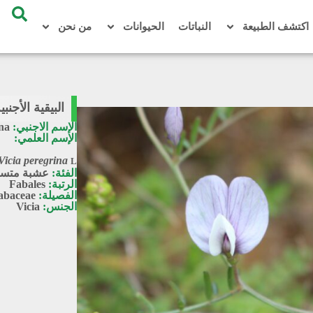
اكتشف الطبيعة
النباتات
الحيوانات
من نحن
البيقية الأجنبية / peregrina
الإسم الاجنبي:
ina
الإسم العلمي:
Vicia peregrina
L.
الفئة:
عشبة متس
الرتبة:
Fabales
الفصيلة:
abaceae
الجنس:
Vicia