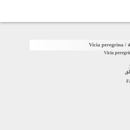
Vicia 
Vicia peregr
لق
F