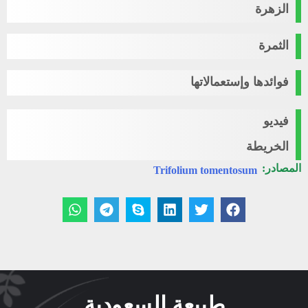
الزهرة
الثمرة
فوائدها وإستعمالاتها
فيديو
الخريطة
المصادر:
Trifolium tomentosum
طبيعة السعودية