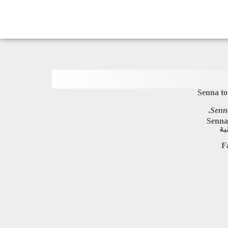
Senna to
Senn
Senna
بة
F