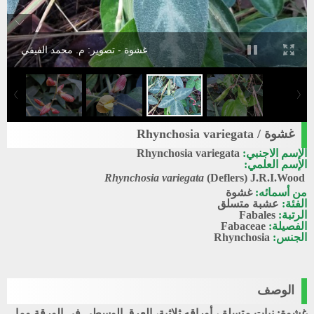
غشوة - تصوير: م. محمد الفيفي
غشوة / Rhynchosia variegata
الإسم الاجنبي:
Rhynchosia variegata
الإسم العلمي:
Rhynchosia variegata
(Deflers) J.R.I.Wood
من أسمائه:
غشوة
الفئة:
عشبة متسلق
الرتبة:
Fabales
الفصيلة:
Fabaceae
الجنس:
Rhynchosia
الوصف
غشوة: نبات متسلق، أوراقه ثلاثية، العرق الوسطى في الورقة وما