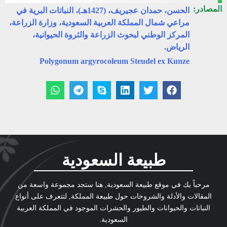
المصادر:
الحسن، حمدان عجيريف، (1427هـ)، النباتات البرية في
مراعي شمال المملكة العربية السعودية، وزارة الزراعة،
المركز الوطني لبحوث الزراعة والثروة الحيوانية،
الرياض.
Polygonum argyrocoleum Steudel ex Kunze
طبيعة السعودية
مرحباً بك في موقع طبيعة السعودية, هنا ستجد مجموعة واسعة من
المقالات والأدلة والشروحات حول طبيعة المملكة, لتتعرف على أنواع
النباتات والحيوانات والطيور والحشرات الموجود في المملكة العربية
السعودية.