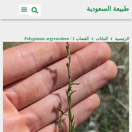
طبيعة السعودية
الرئيسية
النباتات
القضاب 1 / Polygonum argyrocoleon