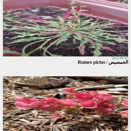
2023-09-05
الحمصيص / Rumex pictus