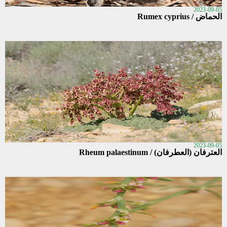
2023-09-05
الحماض / Rumex cyprius
2023-09-05
العترفان (العطرفان) / Rheum palaestinum