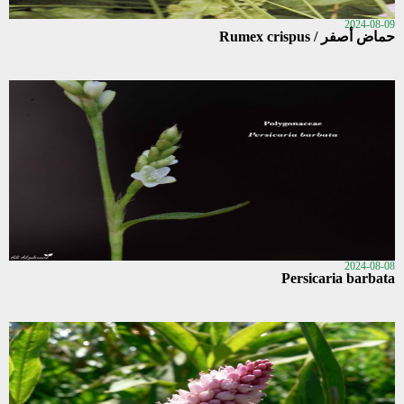
2024-08-09
حماض أصفر / Rumex crispus
2024-08-08
Persicaria barbata