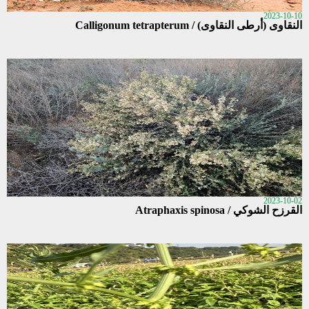
2023-10-10
النقاوى (أرطى النقاوى) / Calligonum tetrapterum
2023-10-02
القرزح الشوكي / Atraphaxis spinosa