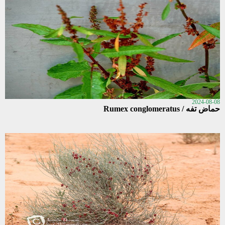
2024-08-08
حماض تفه / Rumex conglomeratus