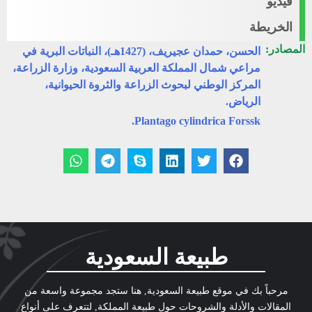
فيديو
الخريطة
المصادر:
الحسن، حمدان عجيريف، (1427هـ)، النباتات البرية في
مراعي شمال المملكة العربية السعودية، وزارة الزراعة،
المركز الوطني لبحوث الزراعة والثروة الحيوانية،
الرياض.
Plantago cylindrica Forssk.
طبيعة السعودية
مرحباً بك في موقع طبيعة السعودية, هنا ستجد مجموعة واسعة من
المقالات والأدلة والشروحات حول طبيعة المملكة, لتتعرف على أنواع