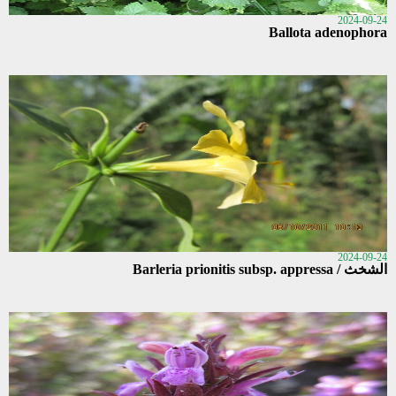
2024-09-24
Ballota adenophora
2024-09-24
الشخث / Barleria prionitis subsp. appressa