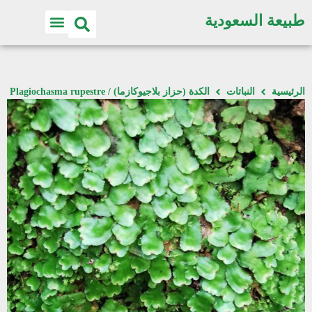
طبيعة السعودية
الرئيسية
النباتات
الكدة (حزاز بلاجيوكازما) / Plagiochasma rupestre