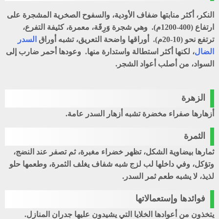
النكر، أكثر منابتها ضفاف الأودية، والسفوح الصخرية المشجرة على
ارتفاع (400-1200م). وهي شجرة وَرِقَة، معمرة، كثيفة التفرع،
ترتفع نحو (10-20م). أوراقها واضحة التعريق، تشبه أوراق
السدر
الضال
، لكنها أكثر استطالة واستدارة منها. وعودها أحمر ضارب إلى
السواد، من أصلب أعواد الشجر.
الزهرة
أزهارها صفراء مخضرة تشبه أزهار السدر عامة.
الثمرة
ثمارها بيضاوية الشكل، تظهر خضراء مغبرة، ثم تصفر عند النضج،
وتؤكل، وفي داخلها لب لزج شبه شفاف يغلف الثمرة، وطعمها حلو
لذيذ، لا يشبه طعم ثمر السدر.
فوائدها وإستعمالاتها
يتخذون من أعوادها الخلايا التي يشيدون عليها جدران المنازل.