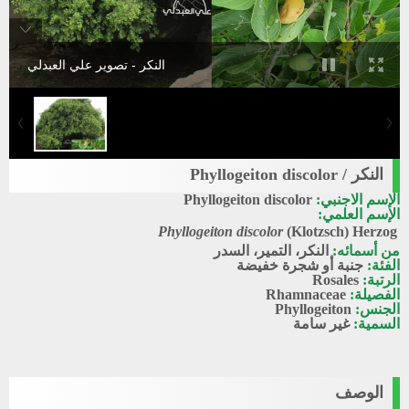
النكر - تصوير علي العبدلي
النكر / Phyllogeiton discolor
الإسم الاجنبي:
Phyllogeiton discolor
الإسم العلمي:
Phyllogeiton discolor
(Klotzsch) Herzog
من أسمائه:
النكر، التمير، السدر
الفئة:
جنبة أو شجرة خفيضة
الرتبة:
Rosales
الفصيلة:
Rhamnaceae
الجنس:
Phyllogeiton
السمية:
غير سامة
الوصف