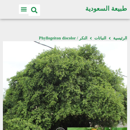
طبيعة السعودية
الرئيسية
النباتات
النكر / Phyllogeiton discolor