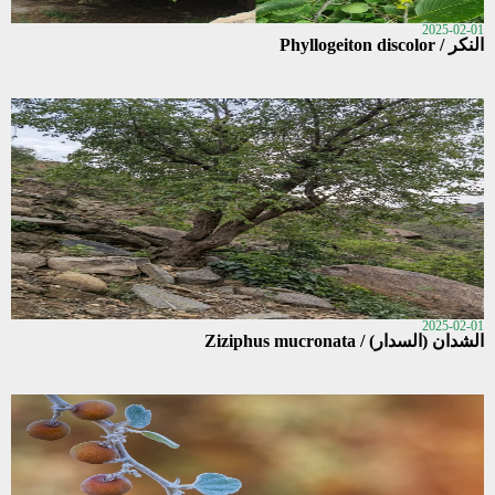
2025-02-01
النكر / Phyllogeiton discolor
2025-02-01
الشدان (السدار) / Ziziphus mucronata