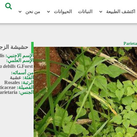
اكتشف الطبيعة
النباتات
الحيوانات
من نحن
حشيشة الزجاج الضعيفة
الإسم الاجنبي:
lis
الإسم العلمي:
a debilis
G.Forst.
من أسمائه:
الفئة:
عشبة
الرتبة:
Rosales
الفصيلة:
ticaceae
الجنس:
arietaria