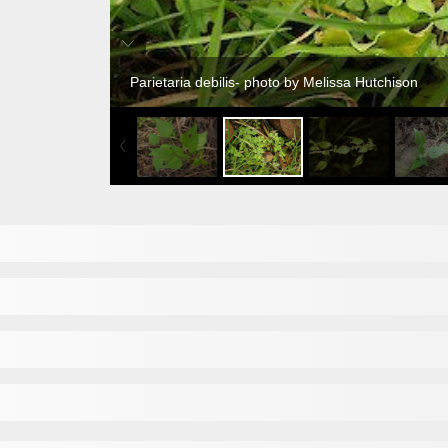
Parietaria debilis- photo by Melissa Hutchison