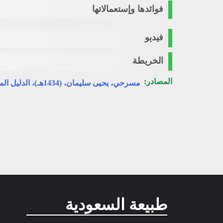
فوائدها وإستعمالاتها
فيديو
الخريطة
المصادر:
مسرحي، يحيى سليمان، (1434هـ)، الدليل المصور للنباتات البرية في منطقة جازان، جدة.
طبيعة السعودية