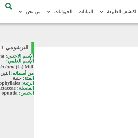
اكتشف الطبيعة
النباتات
الحيوانات
من نحن
البرشومي 1 / Opuntia tuna
الإسم الاجنبي:
na
الإسم العلمي:
ia tuna
(L.) Mill.
من أسمائه:
التين
الفئة:
جنبة
الرتبة:
phyllales
الفصيلة:
ctaceae
الجنس:
opuntia