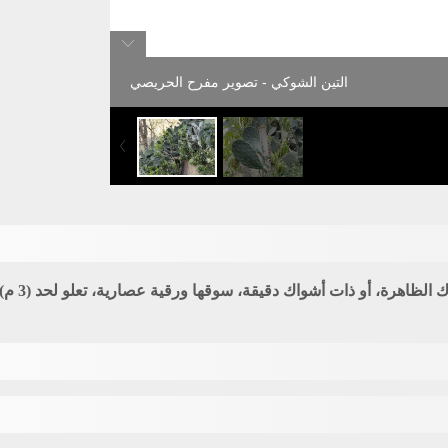
التين الشوكي - تصوير مفرح الحريصي
رة، أو ذات أشواك دقيقة، سوقها ورقية عصارية، تعلو لحد (3 م). تتواجد في المرتفعات.