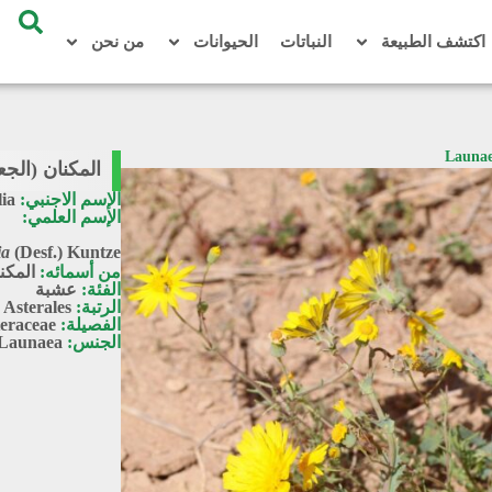
اكتشف الطبيعة
النباتات
الحيوانات
من نحن
المكنان (الجعضيض) / olia
الإسم الاجنبي:
ia
الإسم العلمي:
ia
(Desf.) Kuntze
من أسمائه:
المكن
الفئة:
عشبة
الرتبة:
Asterales
الفصيلة:
eraceae
الجنس:
Launaea