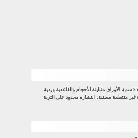
: حولي عشبي أجرد شبه عصاري، سيقانه غليظة متفرعة من القاعدة، يرتفع من (10 – 25 سم)، الأوراق متباينة الأحجام والقاعدية وردية
دقة لما يشبه العنق والعلوية ضامة للساق، الورقة مستطيلة رمحية مفصصة طولها (8 سم) وعرضها (2 سم) غير منتظمة مسننة. انتشاره محدود على التربة