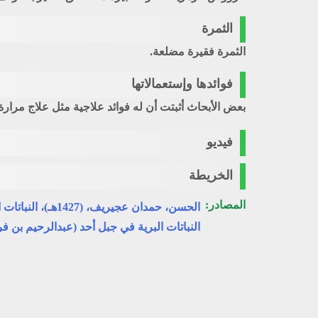
الثمرة
الثمرة فقيرة مضلعة.
فوائدها وإستعمالاتها
بعض الأبحاث أثبتت أن له فوائد علاجية مثل علاج مرارة 
فيديو
الخريطة
المصادر:
الحسن، حمدان عجيريف، (1427هـ)، النباتات البرية في مراعي شمال المملكة العربية السعودية، وزارة الزراعة، المركز الوطني لبحوث الزراعة والثروة الحيوانية، الرياض.
النباتات البرية في جبل أحد (عبدالرحيم بن ف