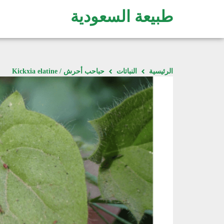
طبيعة السعودية
الرئيسية
النباتات
حباحب أحرش / Kickxia elatine