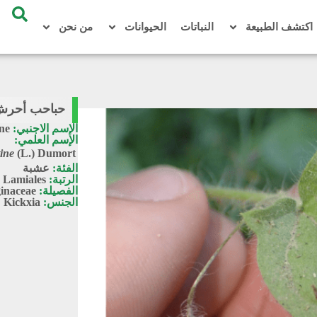
اكتشف الطبيعة
النباتات
الحيوانات
من نحن
حباحب أحرش / a elatine
الإسم الاجنبي:
ine
الإسم العلمي:
tine
(L.) Dumort.
الفئة:
عشبة
الرتبة:
Lamiales
الفصيلة:
inaceae
الجنس:
Kickxia