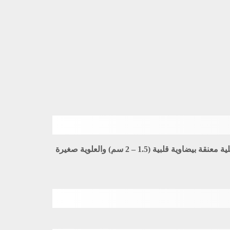
: معمر، شجيرة قزمية عديدة التفرع ترتفع (15 – 30سم)، الأفرع القدمية أطرافها شوكية، الأوراق صغيرة متراصة والسفلية معنقة بيضاوية قلبية (1.5 – 2 سم) والعلوية صغيرة