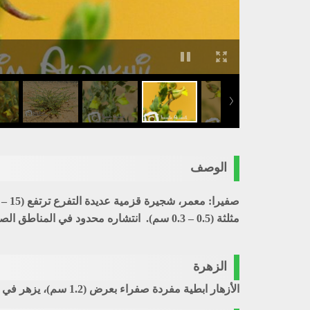
الوصف
صفيرا
مثلثة (0.5 – 0.3 سم). انتشاره محدود في المناطق الصلبة والصخرية، سجل في الجوبة وسواها، رعوي ضعيف.
الزهرة
الأزهار ابطية مفردة صفراء بعرض (1.2 سم)، يزهر في مارس، ابريل.