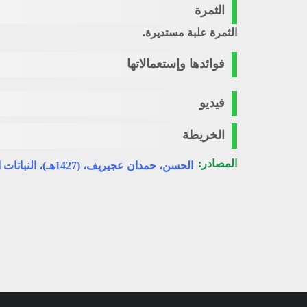
الثمرة
الثمرة علبة مستديرة.
فوائدها وإستعمالاتها
فيديو
الخريطة
المصادر:
الحسن، حمدان عجيريف، (1427هـ)، النباتات البرية في مراعي شمال المملكة العربية السعودية، وزارة الزراعة، المركز الوطني لبحوث الزراعة والثروة الحيوانية، الرياض.