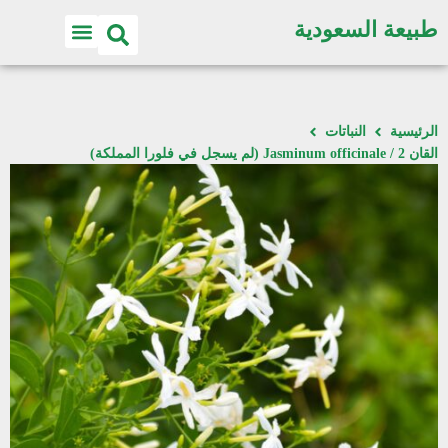
طبيعة السعودية
الرئيسية
النباتات
القان 2 / Jasminum officinale (لم يسجل في فلورا المملكة)