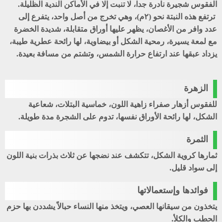
الفقوس شجيرة نادرة جدا، لا تنبت إلا في الأماكن الندية الظليلة.
ترتفع هذه النبتة نحو (٢م)، وهي تخرج من أصل واحد، يتفرع إلى
عدد وافر من الأغصان، يظهر عليها أوراق متقابلة، شديدة الخضرة
مع لمعة يسيرة، رمحية الشكل أو بيضاوية، لها رائحة عطرية طيبة،
يزداد عبقها عند ارتفاع حرارة الشمس، وتشتم من مسافة بعيدة.
الزهرة
للفقوس أزهار صفراء زاهية اللون، خماسية البتلات، شعاعية
الشكل، لها رائحة الأوراق نفسها، تدوم على الشجرة مدة طويلة.
الثمرة
ثمارها كروية الشكل، تتكشف عند نضجها عن ثلاث بذرات بنية اللون
إلى سواد قليل.
فوائدها وإستعمالاتها
يتخذون من سيقانها العصي، ويتخذ منها النساء حبالاً يشددن بها حزم
الحطب والكلأ.